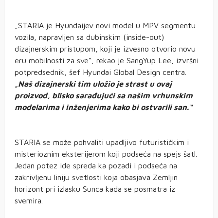
„STARIA je Hyundaijev novi model u MPV segmentu
vozila, napravljen sa dubinskim (inside-out)
dizajnerskim pristupom, koji je izvesno otvorio novu
eru mobilnosti za sve“, rekao je SangYup Lee, izvršni
potpredsednik, šef Hyundai Global Design centra.
„
Naš dizajnerski tim uložio je strast u ovaj
proizvod, blisko sarađujući sa našim vrhunskim
modelarima i inženjerima kako bi ostvarili san.“
STARIA se može pohvaliti upadljivo futurističkim i
misterioznim eksterijerom koji podseća na spejs šatl.
Jedan potez ide spreda ka pozadi i podseća na
zakrivljenu liniju svetlosti koja obasjava Zemljin
horizont pri izlasku Sunca kada se posmatra iz
svemira.