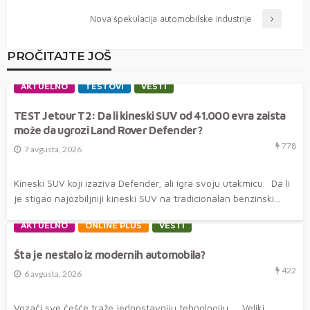
Nova špekulacija automobilske industrije
PROČITAJTE JOŠ
AKTUELNO
TESTOVI
VESTI
TEST Jetour T2: Da li kineski SUV od 41.000 evra zaista
može da ugrozi Land Rover Defender?
778
7 avgusta, 2026
Kineski SUV koji izaziva Defender, ali igra svoju utakmicu Da li
je stigao najozbiljniji kineski SUV na tradicionalan benzinski...
AKTUELNO
ONLINE PLUS
VESTI
Šta je nestalo iz modernih automobila?
422
6 avgusta, 2026
Vozači sve češće traže jednostavniju tehnologiju Veliki