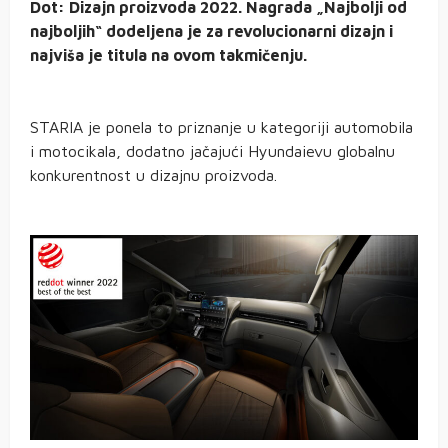
Dot: Dizajn proizvoda 2022. Nagrada „Najbolji od
najboljih“ dodeljena je za revolucionarni dizajn i
najviša je titula na ovom takmičenju.
STARIA je ponela to priznanje u kategoriji automobila
i motocikala, dodatno jačajući Hyundaievu globalnu
konkurentnost u dizajnu proizvoda.