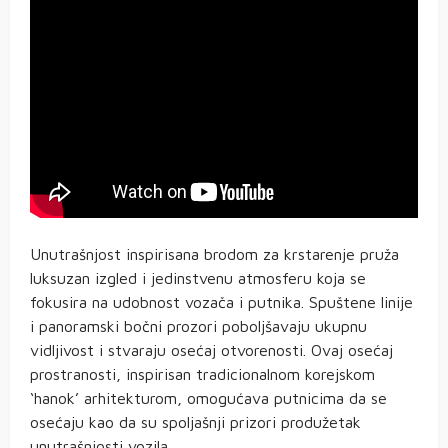
Unutrašnjost inspirisana brodom za krstarenje pruža
luksuzan izgled i jedinstvenu atmosferu koja se
fokusira na udobnost vozača i putnika. Spuštene linije
i panoramski bočni prozori poboljšavaju ukupnu
vidljivost i stvaraju osećaj otvorenosti. Ovaj osećaj
prostranosti, inspirisan tradicionalnom korejskom
‘hanok’ arhitekturom, omogućava putnicima da se
osećaju kao da su spoljašnji prizori produžetak
unutrašnjosti vozila.