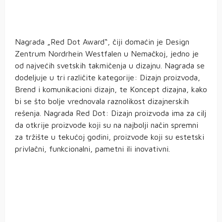
Nagrada „Red Dot Award“, čiji domaćin je Design
Zentrum Nordrhein Westfalen u Nemačkoj, jedno je
od najvećih svetskih takmičenja u dizajnu. Nagrada se
dodeljuje u tri različite kategorije: Dizajn proizvoda,
Brend i komunikacioni dizajn, te Koncept dizajna, kako
bi se što bolje vrednovala raznolikost dizajnerskih
rešenja. Nagrada Red Dot: Dizajn proizvoda ima za cilj
da otkrije proizvode koji su na najbolji način spremni
za tržište u tekućoj godini, proizvode koji su estetski
privlačni, funkcionalni, pametni ili inovativni.