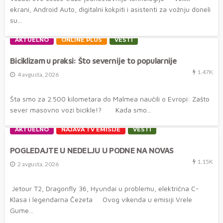
ekrani, Android Auto, digitalni kokpiti i asistenti za vožnju doneli
su...
AKTUELNO
ONLINE PLUS
VESTI
Biciklizam u praksi: Što severnije to popularnije
1.47K
4 avgusta, 2026
Šta smo za 2.500 kilometara do Malmea naučili o Evropi: Zašto
sever masovno vozi bicikle!? Kada smo...
AKTUELNO
NAJAVA TV EMISIJE
VESTI
POGLEDAJTE U NEDELJU U PODNE NA NOVAS
1.15K
2 avgusta, 2026
Jetour T2, Dragonfly 36, Hyundai u problemu, električna C-
Klasa i legendarna Čezeta Ovog vikenda u emisiji Vrele
Gume...