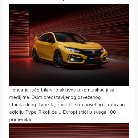
Honda je juče bila vrlo aktivna u komunikaciji sa
medijima. Osim predstavljenog osveženog
standardnog Type R, ponudili su i posebnu limitiranu
ediciju Type R koji će u Evropi stići u svega 100
primeraka.