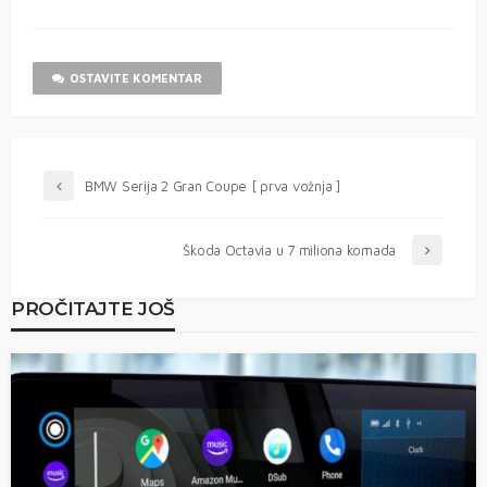
OSTAVITE KOMENTAR
BMW Serija 2 Gran Coupe [ prva vožnja ]
Škoda Octavia u 7 miliona komada
PROČITAJTE JOŠ