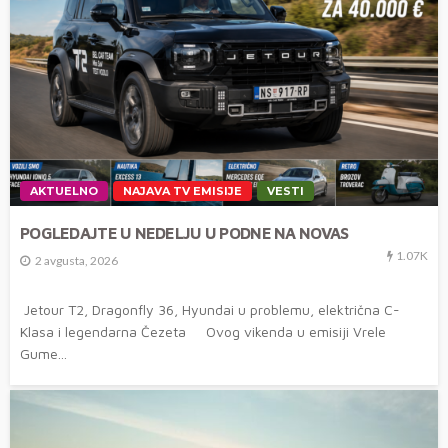
AKTUELNO
NAJAVA TV EMISIJE
VESTI
POGLEDAJTE U NEDELJU U PODNE NA NOVAS
1.07K
2 avgusta, 2026
Jetour T2, Dragonfly 36, Hyundai u problemu, električna C-
Klasa i legendarna Čezeta Ovog vikenda u emisiji Vrele
Gume...