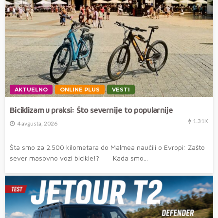
AKTUELNO
ONLINE PLUS
VESTI
Biciklizam u praksi: Što severnije to popularnije
1.31K
4 avgusta, 2026
Šta smo za 2.500 kilometara do Malmea naučili o Evropi: Zašto
sever masovno vozi bicikle!? Kada smo...