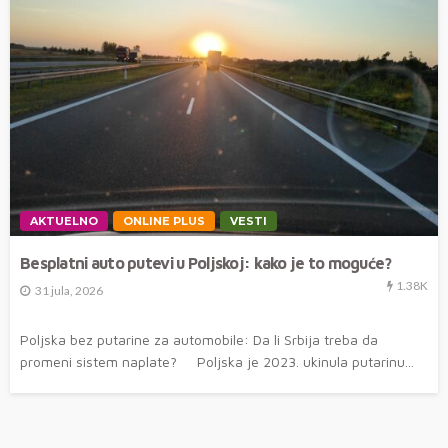
AKTUELNO
ONLINE PLUS
VESTI
Besplatni auto putevi u Poljskoj: kako je to moguće?
1.38K
31 jula, 2026
Poljska bez putarine za automobile: Da li Srbija treba da
promeni sistem naplate? Poljska je 2023. ukinula putarinu...