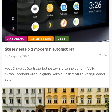
AKTUELNO
ONLINE PLUS
VESTI
Šta je nestalo iz modernih automobila?
226
6 avgusta, 2026
Vozači sve češće traže jednostavniju tehnologiju Veliki
ekrani, Android Auto, digitalni kokpiti i asistenti za vožnju doneli
su...