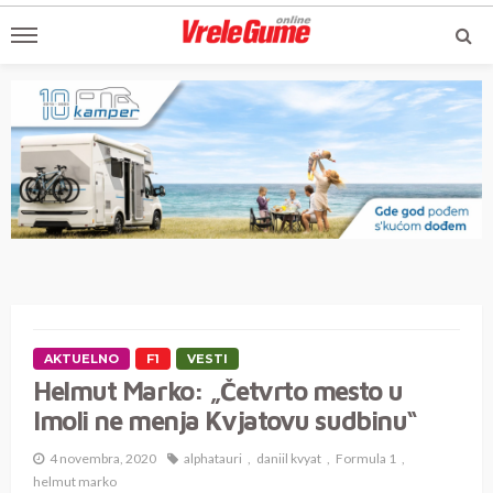
AKTUELNO
F1
VESTI
Helmut Marko: „Četvrto mesto u
Imoli ne menja Kvjatovu sudbinu“
4 novembra, 2020
alphatauri
daniil kvyat
Formula 1
helmut marko