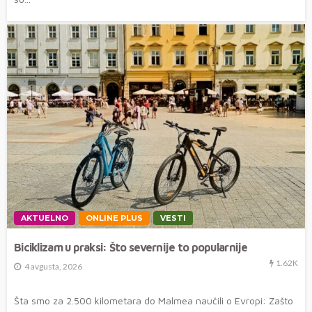
AKTUELNO
ONLINE PLUS
VESTI
Biciklizam u praksi: Što severnije to popularnije
1.62K
4 avgusta, 2026
Šta smo za 2.500 kilometara do Malmea naučili o Evropi: Zašto