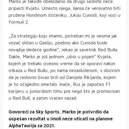
Marko je takođe obelodanio da drugo sedište neće
pripasti Kvjatu. Umesto njega, šansa će verovatno biti
pružena Hondinom štićeniku, Jukiju Cunodi, koji vozi u
Formuli 2.
„Za strategiju koju imamo, potreban mi je veoma jak
vozač oličen u Gasliju, poebno ako Cunoda bude
novajlija sledeće godine“, rekao je savetnik Red Bulla.
Dakle, Marko je još jednom „ubio u pojam“ Kvjata,
kojem je trebalo izvesno vreme da se oporavi nakon
otkaza u Red Bullu, po nama nezasluženom, s obzirom
da je redovno bivao brži od Danijela Rikijarda, kojem
je to očigledno smetalo. Inače, Rus je započeo F1
karijeru u juniorskom timu pre nego što je promovisan
u Red Bull, a zatim vraćen nazad.
Govoreći za Sky Sports, Marko je potvrdio da
uspešan rezultat u Imoli neće uticati na planove
AlphaTaurija za 2021.