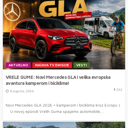
AKTUELNO
NAJAVA TV EMISIJE
VESTI
VRELE GUME: Novi Mercedes GLA i velika evropska
avantura kamperom i biciklima!
332
8 avgusta, 2026
Novi Mercedes GLA 2026 + kamperom i biciklima kroz Evropu |
U novoj epizodi Vrelih Guma spajamo automobile,...