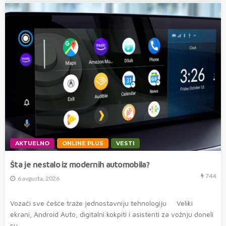
AKTUELNO
ONLINE PLUS
VESTI
Šta je nestalo iz modernih automobila?
744
6 avgusta, 2026
Vozači sve češće traže jednostavniju tehnologiju Veliki
ekrani, Android Auto, digitalni kokpiti i asistenti za vožnju doneli
su...