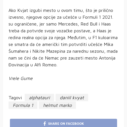
Ako Kvjat izgubi mesto u ovom timu, što je prilično
izvesno, njegove opcije za učešće u Formuli 1 2021.
su ograničene, jer samo Mercedes, Red Bull i Haas
treba da potvrde svoje vozačke postave, a Haas je
redina realna opcija za njega. Međutim, u F1 kuloarima
se smatra da će američki tim potvrditi učešće Mika
Šumahera i Nikite Mazepina za narednu sezonu, mada
nam se čini da će Nemac pre zauzeti mesto Antonija
Đovinacija u Alfi Romeo.
Vrele Gume
Tagovi
alphatauri
daniil kvyat
Formula 1
helmut marko
SHARE ON FACEBOOK