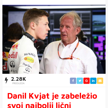
2.28K
PREGLEDA
Danil Kvjat je zabeležio
svoj najbolji lični