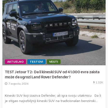
AKTUELNO
TESTOVI
VESTI
TEST Jetour T2: Da li kineski SUV od 41.000 evra zaista
može da ugrozi Land Rover Defender?
1.32K
7 avgusta, 2026
Kineski SUV koji izaziva Defender, ali igra svoju utakmicu Da li
je stigao najozbiljniji kineski SUV na tradicionalan benzinski...