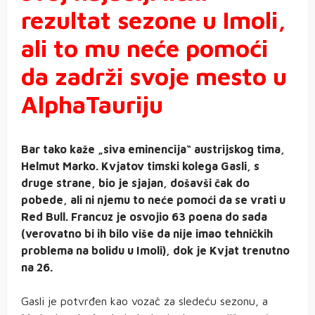
rezultat sezone u Imoli,
ali to mu neće pomoći
da zadrži svoje mesto u
AlphaTauriju
Bar tako kaže „siva eminencija“ austrijskog tima,
Helmut Marko. Kvjatov timski kolega Gasli, s
druge strane, bio je sjajan, došavši čak do
pobede, ali ni njemu to neće pomoći da se vrati u
Red Bull. Francuz je osvojio 63 poena do sada
(verovatno bi ih bilo više da nije imao tehničkih
problema na bolidu u Imoli), dok je Kvjat trenutno
na 26.
Gasli je potvrđen kao vozač za sledeću sezonu, a