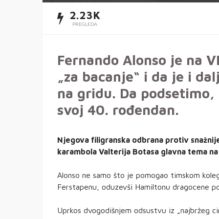
2.23K
PREGLEDA
Fernando Alonso je na V
„za bacanje“ i da je i da
na gridu. Da podsetimo, 
svoj 40. rođendan.
Njegova filigranska odbrana protiv snažnij
karambola Valterija Botasa glavna tema na
Alonso ne samo što je pomogao timskom kolegi
Ferstapenu, oduzevši Hamiltonu dragocene p
Uprkos dvogodišnjem odsustvu iz „najbržeg cir