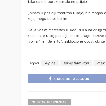
tako da mu porazi nimalo ne prijaju.
„Nisam u poziciji trenutno u kojoj bih mogao d
kojoj mogu da se borim.
Da ja vozim Mercedes ili Red Bull a da drugi 
kada niste u toj poziciji, imate druge izazove o
’vulkan’ je i dalje tu“, zaključio je dvostruki š
Tagovi
Alpine
lewis hamilton
max 
SHARE ON FACEBOOK
OSTAVITE KOMENTAR