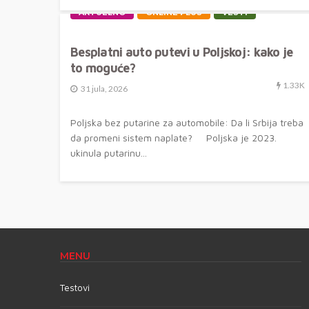
AKTUELNO
ONLINE PLUS
VESTI
Besplatni auto putevi u Poljskoj: kako je
to moguće?
1.33K
31 jula, 2026
Poljska bez putarine za automobile: Da li Srbija treba
da promeni sistem naplate? Poljska je 2023.
ukinula putarinu...
MENU
Testovi