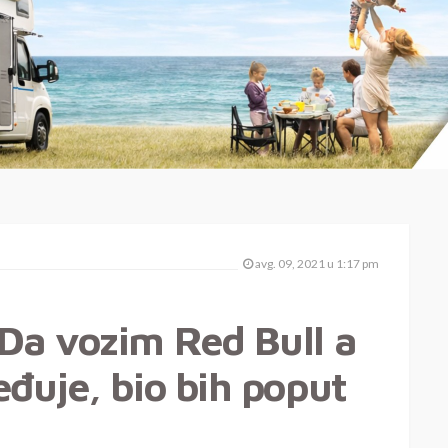
avg. 09, 2021 u 1:17 pm
Da vozim Red Bull a
đuje, bio bih poput