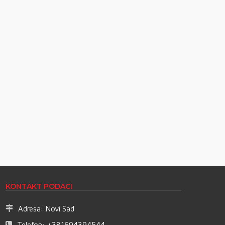
KONTAKT PODACI
Adresa:
Novi Sad
Telefon:
+381694394544