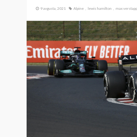
9 avgusta, 2021
Alpine
lewis hamilton
max verstap