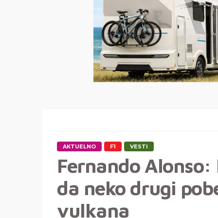
AKTUELNO
F1
VESTI
Fernando Alonso: 
da neko drugi pobe
vulkana