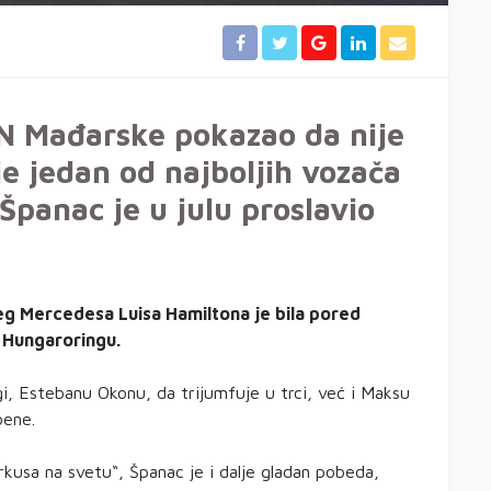
N Mađarske pokazao da nije
lje jedan od najboljih vozača
Španac je u julu proslavio
eg Mercedesa Luisa Hamiltona je bila pored
 Hungaroringu.
, Estebanu Okonu, da trijumfuje u trci, već i Maksu
oene.
kusa na svetu“, Španac je i dalje gladan pobeda,