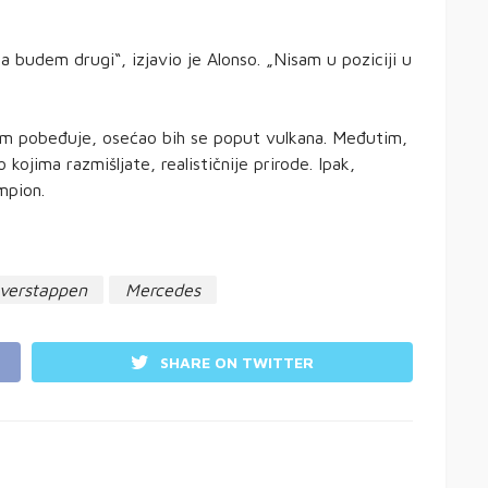
a budem drugi“, izjavio je Alonso. „Nisam u poziciji u
tim pobeđuje, osećao bih se poput vulkana. Međutim,
 kojima razmišljate, realističnije prirode. Ipak,
ampion.
verstappen
Mercedes
SHARE ON TWITTER