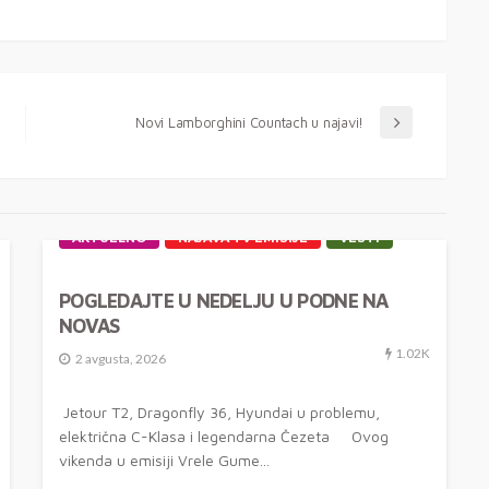
Novi Lamborghini Countach u najavi!
AKTUELNO
NAJAVA TV EMISIJE
VESTI
POGLEDAJTE U NEDELJU U PODNE NA
NOVAS
1.02K
2 avgusta, 2026
Jetour T2, Dragonfly 36, Hyundai u problemu,
električna C-Klasa i legendarna Čezeta Ovog
vikenda u emisiji Vrele Gume...