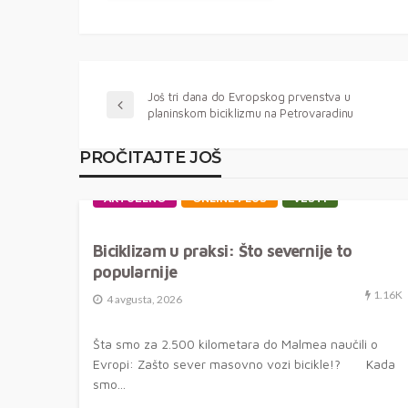
Još tri dana do Evropskog prvenstva u
planinskom biciklizmu na Petrovaradinu
PROČITAJTE JOŠ
AKTUELNO
ONLINE PLUS
VESTI
Biciklizam u praksi: Što severnije to
popularnije
1.16K
4 avgusta, 2026
Šta smo za 2.500 kilometara do Malmea naučili o
Evropi: Zašto sever masovno vozi bicikle!? Kada
smo...