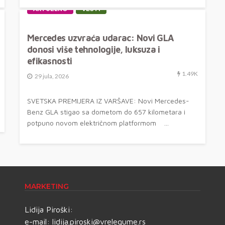
AKTUELNO
VESTI
Mercedes uzvraća udarac: Novi GLA
donosi više tehnologije, luksuza i
efikasnosti
1.49K
29 jula, 2026
SVETSKA PREMIJERA IZ VARŠAVE: Novi Mercedes-
Benz GLA stigao sa dometom do 657 kilometara i
potpuno novom električnom platformom ...
MARKETING
Lidija Piroški:
e-mail:
lidija.piroski@vrelegume.rs