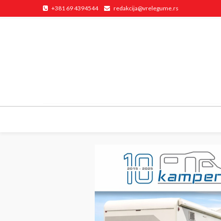
+381 69 4394544
redakcija@vrelegume.rs