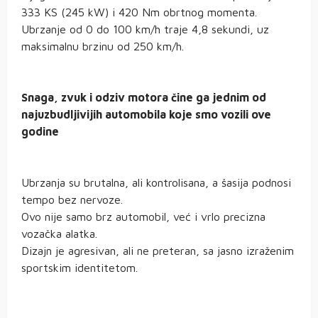
333 KS (245 kW) i 420 Nm obrtnog momenta.
Ubrzanje od 0 do 100 km/h traje 4,8 sekundi, uz
maksimalnu brzinu od 250 km/h.
Snaga, zvuk i odziv motora čine ga jednim od
najuzbudljivijih automobila koje smo vozili ove
godine
Ubrzanja su brutalna, ali kontrolisana, a šasija podnosi
tempo bez nervoze.
Ovo nije samo brz automobil, već i vrlo precizna
vozačka alatka.
Dizajn je agresivan, ali ne preteran, sa jasno izraženim
sportskim identitetom.