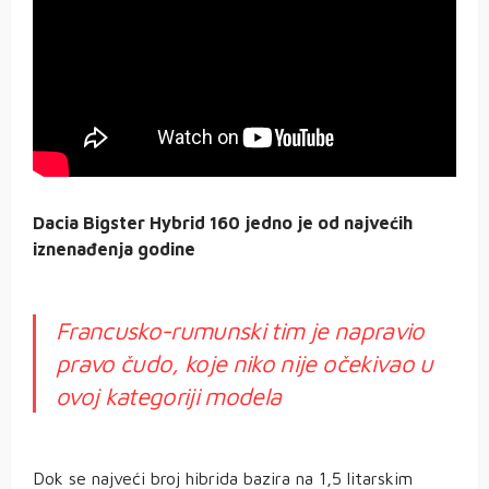
Dacia Bigster Hybrid 160 jedno je od najvećih
iznenađenja godine
Francusko-rumunski tim je napravio
pravo čudo, koje niko nije očekivao u
ovoj kategoriji modela
Dok se najveći broj hibrida bazira na 1,5 litarskim