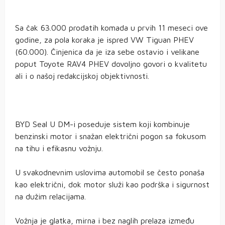
Sa čak 63.000 prodatih komada u prvih 11 meseci ove
godine, za pola koraka je ispred VW Tiguan PHEV
(60.000). Činjenica da je iza sebe ostavio i velikane
poput Toyote RAV4 PHEV dovoljno govori o kvalitetu
ali i o našoj redakcijskoj objektivnosti.
BYD Seal U DM-i poseduje sistem koji kombinuje
benzinski motor i snažan električni pogon sa fokusom
na tihu i efikasnu vožnju.
U svakodnevnim uslovima automobil se često ponaša
kao električni, dok motor služi kao podrška i sigurnost
na dužim relacijama.
Vožnja je glatka, mirna i bez naglih prelaza između