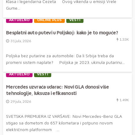
Klasa i legendarna Čezeta Ovog vikenda u emisiji Vrele
Gume...
AKTUELNO
ONLINE PLUS
VESTI
Besplatni auto putevi u Poljskoj: kako je to moguće?
1.33K
31 jula, 2026
Poljska bez putarine za automobile: Da li Srbija treba da
promeni sistem naplate? Poljska je 2023. ukinula putarinu...
AKTUELNO
VESTI
Mercedes uzvraća udarac: Novi GLA donosi više
tehnologije, luksuza i efikasnosti
1.49K
29 jula, 2026
SVETSKA PREMIJERA IZ VARŠAVE: Novi Mercedes-Benz GLA
stigao sa dometom do 657 kilometara i potpuno novom
električnom platformom ...