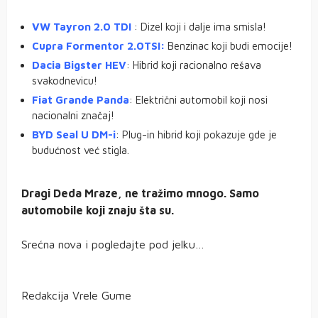
VW Tayron 2.0 TDI
: Dizel koji i dalje ima smisla!
Cupra Formentor 2.0TSI:
Benzinac koji budi emocije!
Dacia Bigster HEV
: Hibrid koji racionalno rešava
svakodnevicu!
Fiat Grande Panda
: Električni automobil koji nosi
nacionalni značaj!
BYD Seal U DM-i
: Plug-in hibrid koji pokazuje gde je
budućnost već stigla.
Dragi Deda Mraze, ne tražimo mnogo. Samo
automobile koji znaju šta su.
Srećna nova i pogledajte pod jelku…
Redakcija Vrele Gume