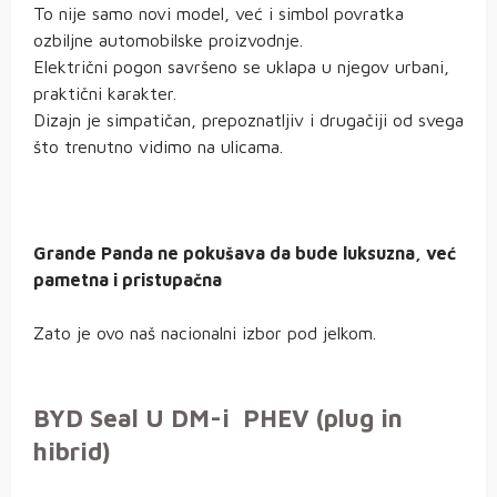
To nije samo novi model, već i simbol povratka
ozbiljne automobilske proizvodnje.
Električni pogon savršeno se uklapa u njegov urbani,
praktični karakter.
Dizajn je simpatičan, prepoznatljiv i drugačiji od svega
što trenutno vidimo na ulicama.
Grande Panda ne pokušava da bude luksuzna, već
pametna i pristupačna
Zato je ovo naš nacionalni izbor pod jelkom.
BYD Seal U DM-i PHEV (plug in
hibrid)