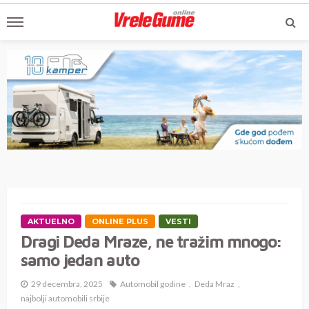
AKTUELNO
ONLINE PLUS
VESTI
Dragi Deda Mraze, ne tražim mnogo:
samo jedan auto
29 decembra, 2025
Automobil godine
Deda Mraz
najbolji automobili srbije