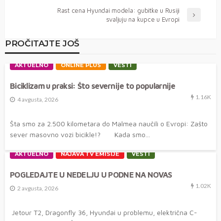
Rast cena Hyundai modela: gubitke u Rusiji
svaljuju na kupce u Evropi
PROČITAJTE JOŠ
AKTUELNO
ONLINE PLUS
VESTI
Biciklizam u praksi: Što severnije to popularnije
1.16K
4 avgusta, 2026
Šta smo za 2.500 kilometara do Malmea naučili o Evropi: Zašto
sever masovno vozi bicikle!? Kada smo...
AKTUELNO
NAJAVA TV EMISIJE
VESTI
POGLEDAJTE U NEDELJU U PODNE NA NOVAS
1.02K
2 avgusta, 2026
Jetour T2, Dragonfly 36, Hyundai u problemu, električna C-