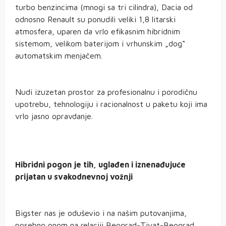
turbo benzincima (mnogi sa tri cilindra), Dacia od
odnosno Renault su ponudili veliki 1,8 litarski
atmosfera, uparen da vrlo efikasnim hibridnim
sistemom, velikom baterijom i vrhunskim „dog“
automatskim menjačem.
Nudi izuzetan prostor za profesionalnu i porodičnu
upotrebu, tehnologiju i racionalnost u paketu koji ima
vrlo jasno opravdanje.
Hibridni pogon je tih, uglađen i iznenađujuće
prijatan u svakodnevnoj vožnji
Bigster nas je oduševio i na našim putovanjima,
posebno onom na relaciji Beograd-Tivat-Beograd