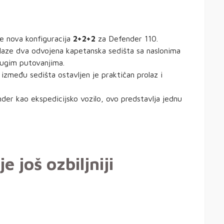
te nova konfiguracija
2+2+2
za Defender 110.
aze dva odvojena kapetanska sedišta sa naslonima
dugim putovanjima.
između sedišta ostavljen je praktičan prolaz i
nder kao ekspedicijsko vozilo, ovo predstavlja jednu
e još ozbiljniji