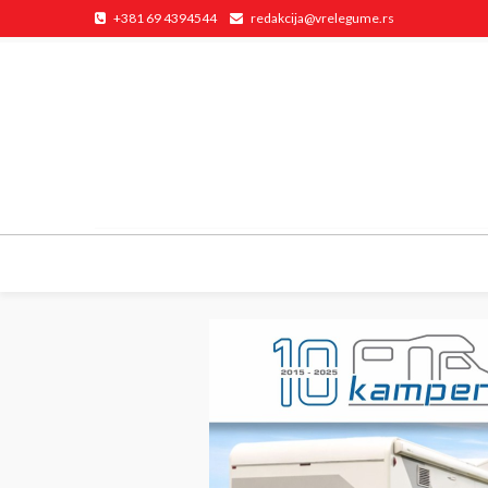
+381 69 4394544
redakcija@vrelegume.rs