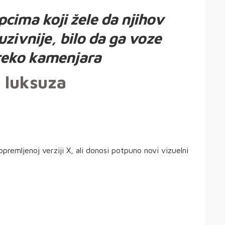
cima koji žele da njihov
zivnije, bilo da ga voze
preko kamenjara
 luksuza
remljenoj verziji X, ali donosi potpuno novi vizuelni