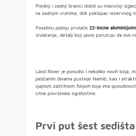
Prednji i zadnji branici dobili su masivniji izg
na zadnjim vratima, dok poklopac rezervnog to
Posebnu pažnju privlače
22-inčne aluminijum
izvlačenje, detalji koji jasno poručuju da ovo 
Land Rover je ponudio i nekoliko novih boja, 
peščanim dinama pustinje Namib, kao i atrakt
sjajnom zaštitnom folijom koja ima sposobnos
sitne površinske ogrebotine.
Prvi put šest sedišta