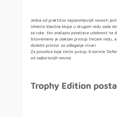
Jedna od praktično najzanimljivijih novosti jes
Umesto klasične klupe u drugom redu sada dol
za ruke, što značajno povećava udobnost na 
Istovremeno je olakšan pristup trećem redu, a 
dodatni prostor za odlaganje stvari.
Za porodice koje često putuju ili koriste Defe
od najkorisnijih novina.
Trophy Edition postaj