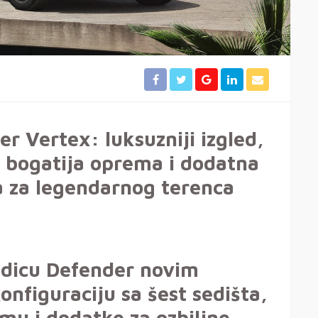
r Vertex: luksuzniji izgled,
, bogatija oprema i dodatna
 za legendarnog terenca
odicu Defender novim
nfiguraciju sa šest sedišta,
mu i dodatke za ozbiljne