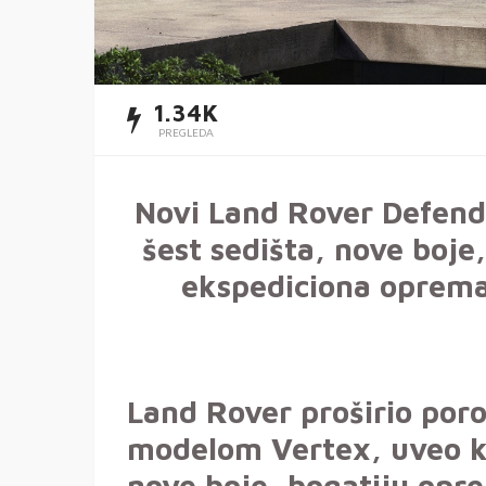
1.34K
PREGLEDA
Novi Land Rover Defende
šest sedišta, nove boje
ekspediciona oprema
Land Rover proširio por
modelom Vertex, uveo ko
nove boje, bogatiju opre