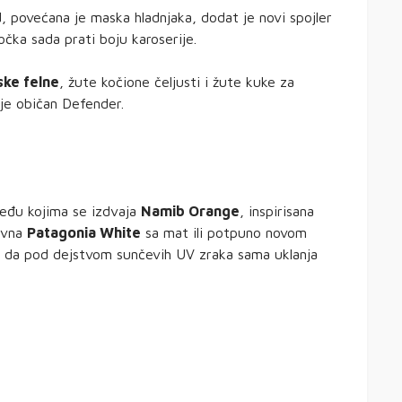
led, povećana je maska hladnjaka, dodat je novi spojler
čka sada prati boju karoserije.
ske felne
, žute kočione čeljusti i žute kuke za
nije običan Defender.
među kojima se izdvaja
Namib Orange
, inspirisana
ivna
Patagonia White
sa mat ili potpuno novom
t da pod dejstvom sunčevih UV zraka sama uklanja