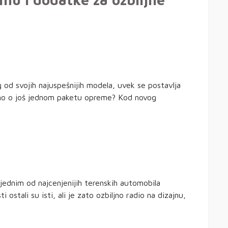
 od svojih najuspešnijih modela, uvek se postavlja
i samo o još jednom paketu opreme? Kod novog
jednim od najcenjenijih terenskih automobila
 ostali su isti, ali je zato ozbiljno radio na dizajnu,