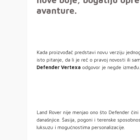
avanture.
Kada proizvođač predstavi novu verziju jednog
isto pitanje, da li je reč o pravoj novosti il
Defender Vertexa
odgovor je negde između.
Land Rover nije menjao ono što Defender čini 
današnjice. Šasija, pogoni i terenske sposobnosti
luksuzu i mogućnostima personalizacije.