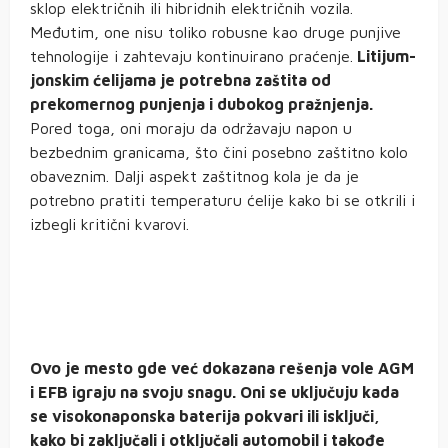
sklop električnih ili hibridnih električnih vozila.
Međutim, one nisu toliko robusne kao druge punjive
tehnologije i zahtevaju kontinuirano praćenje.
Litijum-
jonskim ćelijama je potrebna zaštita od
prekomernog punjenja i dubokog pražnjenja.
Pored toga, oni moraju da održavaju napon u
bezbednim granicama, što čini posebno zaštitno kolo
obaveznim. Dalji aspekt zaštitnog kola je da je
potrebno pratiti temperaturu ćelije kako bi se otkrili i
izbegli kritični kvarovi.
Ovo je mesto gde već dokazana rešenja vole AGM
i EFB igraju na svoju snagu. Oni se uključuju kada
se visokonaponska baterija pokvari ili isključi,
kako bi zaključali i otključali automobil i takođe