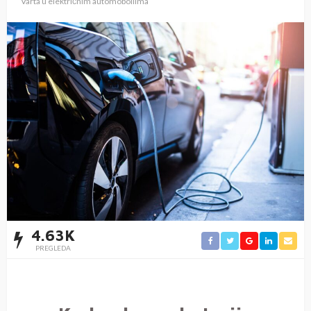
Varta u električnim automoboilima
4.63K
PREGLEDA