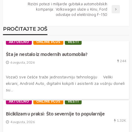
Rizični potezi i milijarde gubitaka automobilskih
kompanija: Volkswagen ulaže u Kinu, Ford
odustaje od električnog F-150
PROČITAJTE JOŠ
AKTUELNO
ONLINE PLUS
VESTI
Šta je nestalo iz modernih automobila?
244
6 avgusta, 2026
Vozači sve češće traže jednostavniju tehnologiju Veliki
ekrani, Android Auto, digitalni kokpiti i asistenti za vožnju doneli
su...
AKTUELNO
ONLINE PLUS
VESTI
Biciklizam u praksi: Što severnije to popularnije
1.32K
4 avgusta, 2026