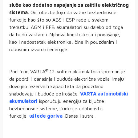
služe kao dodatno napajanje za zaštitu električnog
sistema.
Oni obezbeđuju da važne bezbednosne
funkcije kao što su ABS i ESP rade u svakom
trenutku. AGM i EFB akumulatori su daleko od toga
da budu zastareli. Njihova konstrukcija i ponašanje,
kao i nedostatak elektronike, čine ih pouzdanim i
robusnim izvorom energije.
®
Portfolio VARTA
12-voltnih akumulatora spreman je
da podrži i današnja i buduća električna vozila. Imaju
dovoljno rezervnih kapaciteta da pouzdano
snabdevaju i buduće potrošače.
VARTA automobilski
akumulatori
isporučuju energiju za ključne
bezbednosne sisteme, funkcije udobnosti i
funkcije
uštede goriva
. Danas i sutra.