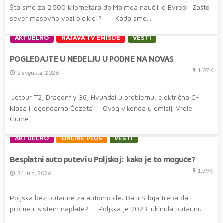
Šta smo za 2.500 kilometara do Malmea naučili o Evropi: Zašto
sever masovno vozi bicikle!? Kada smo...
AKTUELNO
NAJAVA TV EMISIJE
VESTI
POGLEDAJTE U NEDELJU U PODNE NA NOVAS
1.07K
2 avgusta, 2026
Jetour T2, Dragonfly 36, Hyundai u problemu, električna C-
Klasa i legendarna Čezeta Ovog vikenda u emisiji Vrele
Gume...
AKTUELNO
ONLINE PLUS
VESTI
Besplatni auto putevi u Poljskoj: kako je to moguće?
1.39K
31 jula, 2026
Poljska bez putarine za automobile: Da li Srbija treba da
promeni sistem naplate? Poljska je 2023. ukinula putarinu...