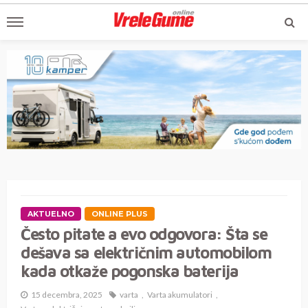
AKTUELNO
ONLINE PLUS
Često pitate a evo odgovora: Šta se
dešava sa električnim automobilom
kada otkaže pogonska baterija
15 decembra, 2025
varta
Varta akumulatori