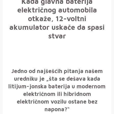
Kada glavna baterija
električnog automobila
otkaže, 12-voltni
akumulator uskače da spasi
stvar
Jedno od najšešćih pitanja našem
uredniku je „šta se dešava kada
litijum-jonska baterija u modernom
električnom ili hibridnom
električnom vozilu ostane bez
napona?“