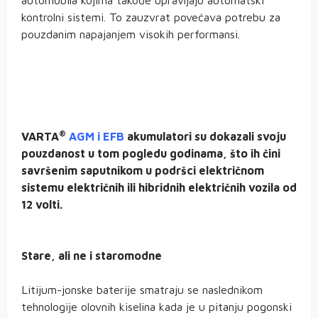
kontrolni sistemi. To zauzvrat povećava potrebu za
pouzdanim napajanjem visokih performansi.
®
VARTA
AGM i EFB
akumulatori su dokazali svoju
pouzdanost u tom pogledu godinama, što ih čini
savršenim saputnikom u podršci električnom
sistemu električnih ili hibridnih električnih vozila od
12 volti.
Stare, ali ne i staromodne
Litijum-jonske baterije smatraju se naslednikom
tehnologije olovnih kiselina kada je u pitanju pogonski