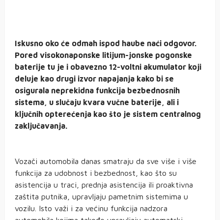
Iskusno oko će odmah ispod haube naći odgovor.
Pored visokonaponske litijum-jonske pogonske
baterije tu je i obavezno 12-voltni akumulator koji
deluje kao drugi izvor napajanja kako bi se
osigurala neprekidna funkcija bezbednosnih
sistema, u slučaju kvara vučne baterije, ali i
ključnih opterećenja kao što je sistem centralnog
zaključavanja.
Vozači automobila danas smatraju da sve više i više
funkcija za udobnost i bezbednost, kao što su
asistencija u traci, prednja asistencija ili proaktivna
zaštita putnika, upravljaju pametnim sistemima u
vozilu. Isto važi i za većinu funkcija nadzora
automobila kojima takođe upravljaju automatski