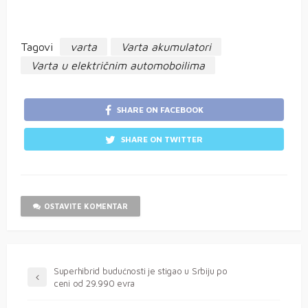
Tagovi
varta
Varta akumulatori
Varta u električnim automoboilima
SHARE ON FACEBOOK
SHARE ON TWITTER
OSTAVITE KOMENTAR
Superhibrid budućnosti je stigao u Srbiju po
ceni od 29.990 evra