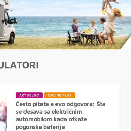
ULATORI
AKTUELNO
ONLINE PLUS
Često pitate a evo odgovora: Šta
se dešava sa električnim
automobilom kada otkaže
pogonska baterija