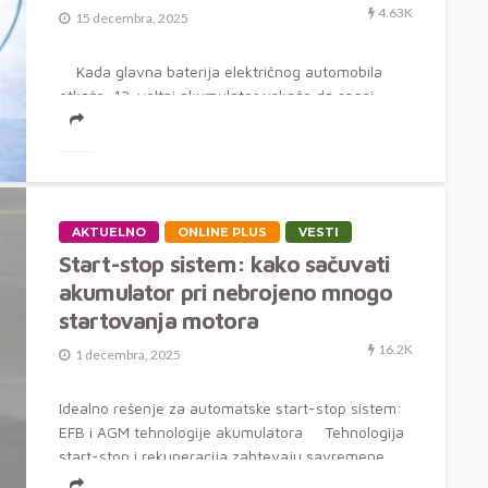
4.63K
15 decembra, 2025
Kada glavna baterija električnog automobila
otkaže, 12-voltni akumulator uskače da spasi
stvar Jedno od...
AKTUELNO
ONLINE PLUS
VESTI
Start-stop sistem: kako sačuvati
akumulator pri nebrojeno mnogo
startovanja motora
16.2K
1 decembra, 2025
Idealno rešenje za automatske start-stop sistem:
EFB i AGM tehnologije akumulatora Tehnologija
start-stop i rekuperacija zahtevaju savremene
tipove...