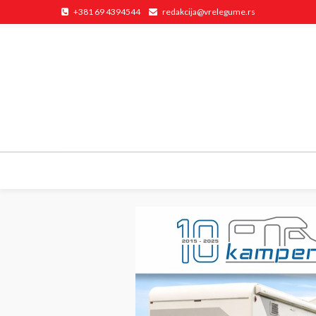
+381 69 4394544
redakcija@vrelegume.rs