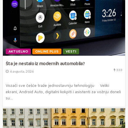
AKTUELNO
ONLINE PLUS
VESTI
Šta je nestalo iz modernih automobila?
333
6 avgusta, 2026
Vozači sve češće traže jednostavniju tehnologiju Veliki
ekrani, Android Auto, digitalni kokpiti i asistenti za vožnju doneli
su...