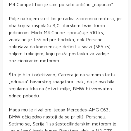
M4 Competition je sam po sebi prilično „napucan“.
Polje na kojem su slični je radna zapremina motora, jer
oba kupea raspolažu 3,0-litarskom twin-turbo
jedinicom. Mada M4 Coupe isporučuje 510 ks,
značajno je teži od prethodnika, dok Porsche
pokušava da kompenzuje deficit u snazi (385 ks)
boljom trakcijom, koju pruža postavka za zadnje
pozicioniranim motorom.
Što je bilo i očekivano, Carrera je na samom startu
„oduvala“ bavarskog snagatora. Ipak, da je ovo bila
regularna trka na četvrt milje, BMW bi verovatno
odneo pobedu.
Mada mu je rival broj jedan Mercedes-AMG C63,
BMW očigledno nastoji da se približi Porscheu.
Setimo se, Serija 1 sa šestocilindarskim motorom je
„na nišanu“ imala kupce Boxstera, dok je M3 GTS