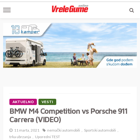
AKTUELNO
VESTI
BMW M4 Competition vs Porsche 911
Carrera (VIDEO)
11 marta, 2021
nemački automobili
Sportski automobili
trka ubrzanja
Uporedni TEST