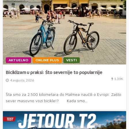
AKTUELNO
ONLINE PLUS
VESTI
Biciklizam u praksi: Što severnije to popularnije
1.39K
4 avgusta, 2026
Šta smo za 2.500 kilometara do Malmea naučili o Evropi: Zašto
sever masovno vozi bicikle!? Kada smo...