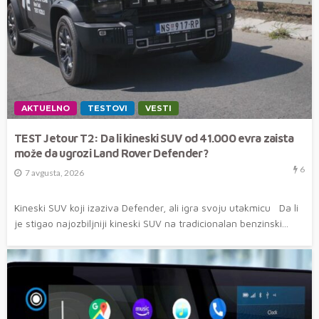
AKTUELNO
TESTOVI
VESTI
TEST Jetour T2: Da li kineski SUV od 41.000 evra zaista
može da ugrozi Land Rover Defender?
6
7 avgusta, 2026
Kineski SUV koji izaziva Defender, ali igra svoju utakmicu Da li
je stigao najozbiljniji kineski SUV na tradicionalan benzinski...