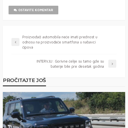
OSTAVITE KOMENTAR
Proizvođači automobila neće imati prednost u
odnosu na proizvođače smartfona u nabavci
čipova
INTERVJU: Gorivne ćelije su tamo gde su
baterije bile pre desetak godina
PROČITAJTE JOŠ