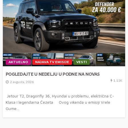
AKTUELNO
NAJAVA TV EMISIJE
VESTI
POGLEDAJTE U NEDELJU U PODNE NA NOVAS
1.11K
2 avgusta, 2026
Jetour T2, Dragonfly 36, Hyundai u problemu, električna C-
Klasa i legendarna Čezeta Ovog vikenda u emisiji Vrele
Gume...