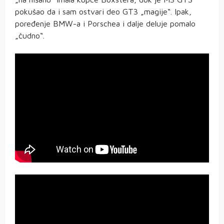
pokušao da i sam ostvari deo GT3 „magije“. Ipak,
poređenje BMW-a i Porschea i dalje deluje pomalo
„čudno“.