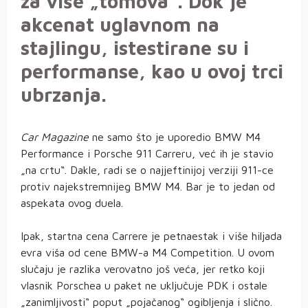
za više „tomova“. Dok je
akcenat uglavnom na
stajlingu, istestirane su i
performanse, kao u ovoj trci
ubrzanja.
Car Magazine
ne samo što je uporedio BMW M4
Performance i Porsche 911 Carreru, već ih je stavio
„na crtu“. Dakle, radi se o najjeftinijoj verziji 911-ce
protiv najekstremnijeg BMW M4. Bar je to jedan od
aspekata ovog duela.
Ipak, startna cena Carrere je petnaestak i više hiljada
evra viša od cene BMW-a M4 Competition. U ovom
slučaju je razlika verovatno još veća, jer retko koji
vlasnik Porschea u paket ne uključuje PDK i ostale
„zanimljivosti“ poput „pojačanog“ ogibljenja i slično.