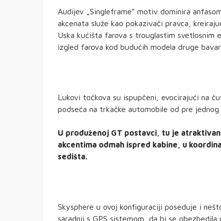
Audijev „Singleframe“ motiv dominira anfasom,
akcenata služe kao pokazivači pravca, kreirajuć
Uska kućišta farova s trouglastim svetlosnim 
izgled farova kod budućih modela druge bavar
Lukovi točkova su ispupčeni, evocirajući na ču
podseća na trkačke automobile od pre jednog 
U produženoj GT postavci, tu je atraktivan 
akcentima odmah ispred kabine, u koordinac
sedišta.
Skysphere u ovoj konfiguraciji poseduje i nešto
saradnji s GPS sistemom, da bi se obezbedila