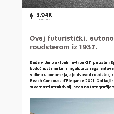
3.94K
PREGLEDA
Ovaj futuristički, auton
roudsterom iz 1937.
Kada vidimo aktuelni e-tron GT, pa zatim S
budućnost marke iz Ingolštata zagarantova
vidimo u punom sjaju je dvosed roudster, ko
Beach Concours d’Elegance 2021. Oni koji su 
stvarnosti atraktivniji nego na fotografija