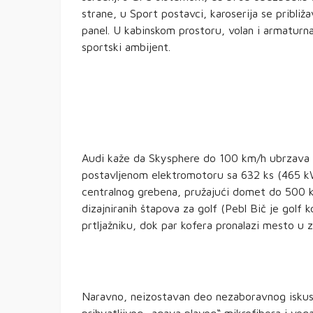
strane, u Sport postavci, karoserija se približ
panel. U kabinskom prostoru, volan i armaturn
sportski ambijent.
Audi kaže da Skysphere do 100 km/h ubrzava z
postavljenom elektromotoru sa 632 ks (465 kW
centralnog grebena, pružajući domet do 500
dizajniranih štapova za golf (Pebl Bič je golf
prtljažniku, dok par kofera pronalazi mesto u 
Naravno, neizostavan deo nezaboravnog iskustv