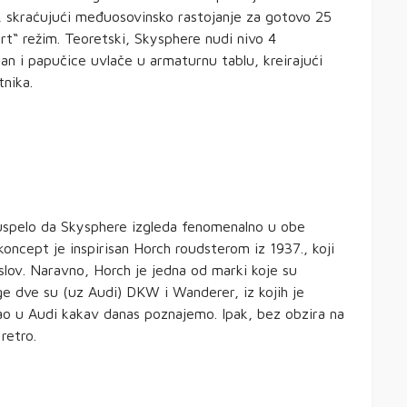
 skraćujući međuosovinsko rastojanje za gotovo 25
rt“ režim. Teoretski, Skysphere nudi nivo 4
n i papučice uvlače u armaturnu tablu, kreirajući
tnika.
uspelo da Skysphere izgleda fenomenalno u obe
koncept je inspirisan Horch roudsterom iz 1937., koji
lov. Naravno, Horch je jedna od marki koje su
e dve su (uz Audi) DKW i Wanderer, iz kojih je
sao u Audi kakav danas poznajemo. Ipak, bez obzira na
retro.