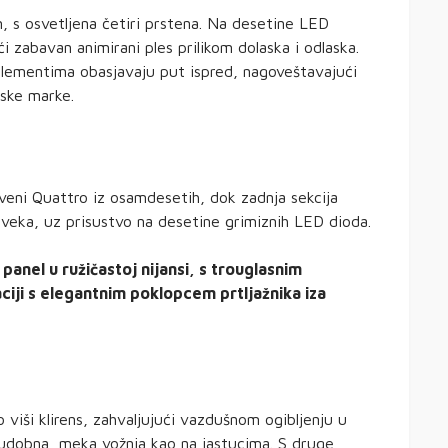
 s osvetljena četiri prstena. Na desetine LED
i zabavan animirani ples prilikom dolaska i odlaska.
elementima obasjavaju put ispred, nagoveštavajući
ske marke.
veni Quattro iz osamdesetih, dok zadnja sekcija
veka, uz prisustvo na desetine grimiznih LED dioda.
panel u ružičastoj nijansi, s trouglasnim
iji s elegantnim poklopcem prtljažnika iza
 viši klirens, zahvaljujući vazdušnom ogibljenju u
 udobna, meka vožnja kao na jastucima. S druge