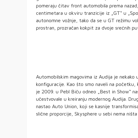
pomeraju čitav front automobila prema nazad,
centimetara u okviru tranzicije iz „GT“ u „Spo
autonomne vožnje, tako da se u GT režimu vola
prostran, prozračan kokpit za dvoje srećnih pu
Automobilskim magovima iz Audija je nekako 
konfiguracije. Kao što smo naveli na početku, 
je 2009. u Pebl Biču odneo „Best in Show“ nas
učestvovale u kreiranju modernog Audija. Drug
nastao Auto Union, koji se kasnije transformi
slične proporcije, Skysphere u sebi nema ništa 