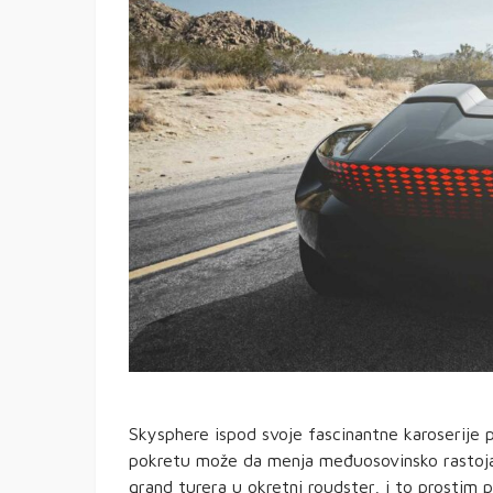
Skysphere ispod svoje fascinantne karoserije 
pokretu može da menja međuosovinsko rastoja
grand turera u okretni roudster, i to prostim 