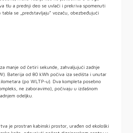
ava tlu a prednji deo se uvlači i prekriva spomenuti
a tabla se „predstavljaju“ vozaču, obezbeđujući
a manje od četiri sekunde, zahvaljujući zadnje
). Baterija od 80 kWh počiva iza sedišta i unutar
 kilometara (po WLTP-u). Dva kompleta posebno
 kompleks, ne zaboravimo), počivaju u izdašnom
zadnjem odeljku.
a je prostran kabinski prostor, urađen od ekološki