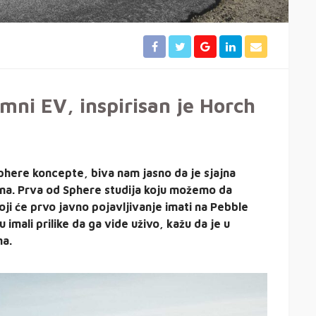
omni EV, inspirisan je Horch
phere koncepte, biva nam jasno da je sjajna
na. Prva od Sphere studija koju možemo da
ji će prvo javno pojavljivanje imati na Pebble
imali prilike da ga vide uživo, kažu da je u
ma.