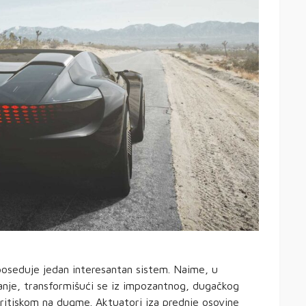
poseduje jedan interesantan sistem. Naime, u
nje, transformišući se iz impozantnog, dugačkog
pritiskom na dugme. Aktuatori iza prednje osovine