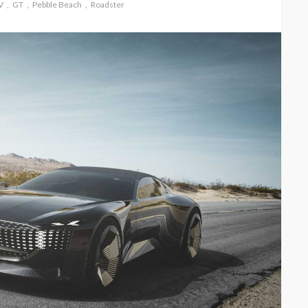
V
GT
Pebble Beach
Roadster