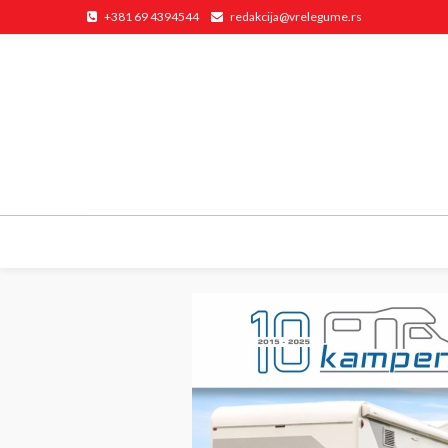
+381 69 4394544
redakcija@vrelegume.rs