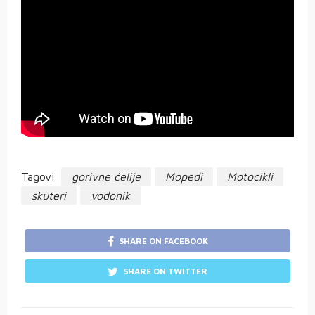
Tagovi
gorivne ćelije
Mopedi
Motocikli
skuteri
vodonik
SHARE ON FACEBOOK
SHARE ON TWITTER