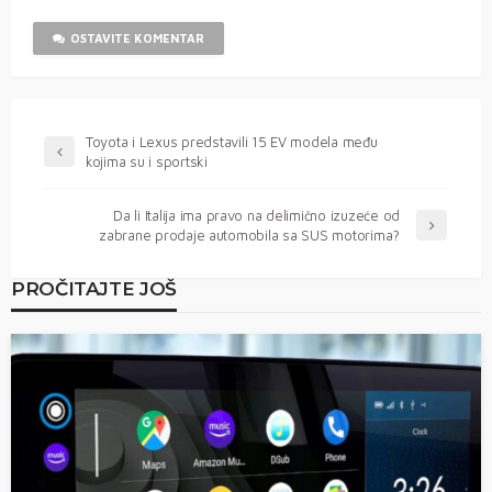
OSTAVITE KOMENTAR
Toyota i Lexus predstavili 15 EV modela među
kojima su i sportski
Da li Italija ima pravo na delimično izuzeće od
zabrane prodaje automobila sa SUS motorima?
PROČITAJTE JOŠ