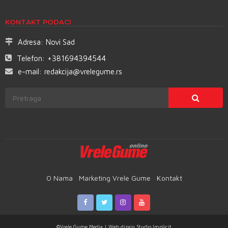
KONTAKT PODACI
Adresa:
Novi Sad
Telefon:
+381694394544
e-mail:
redakcija@vrelegume.rs
O Nama
Marketing Vrele Gume
Kontakt
©Vrele Gume Media | Web dizajn
Studio Implicit