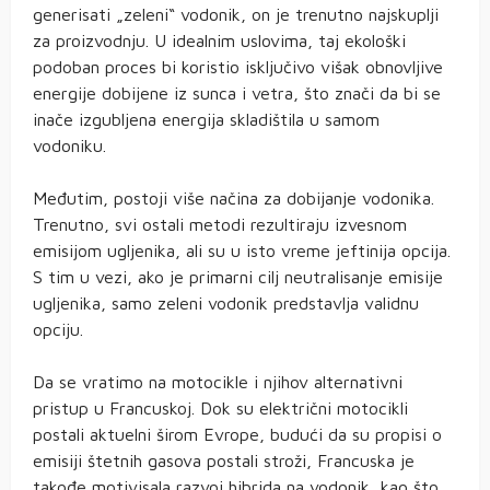
generisati „zeleni“ vodonik, on je trenutno najskuplji
za proizvodnju. U idealnim uslovima, taj ekološki
podoban proces bi koristio isključivo višak obnovljive
energije dobijene iz sunca i vetra, što znači da bi se
inače izgubljena energija skladištila u samom
vodoniku.
Međutim, postoji više načina za dobijanje vodonika.
Trenutno, svi ostali metodi rezultiraju izvesnom
emisijom ugljenika, ali su u isto vreme jeftinija opcija.
S tim u vezi, ako je primarni cilj neutralisanje emisije
ugljenika, samo zeleni vodonik predstavlja validnu
opciju.
Da se vratimo na motocikle i njihov alternativni
pristup u Francuskoj. Dok su električni motocikli
postali aktuelni širom Evrope, budući da su propisi o
emisiji štetnih gasova postali stroži, Francuska je
takođe motivisala razvoj hibrida na vodonik, kao što