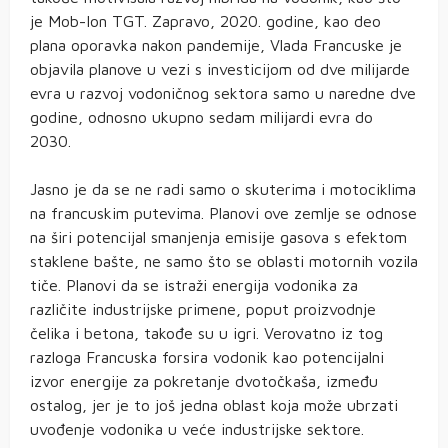
je Mob-Ion TGT. Zapravo, 2020. godine, kao deo
plana oporavka nakon pandemije, Vlada Francuske je
objavila planove u vezi s investicijom od dve milijarde
evra u razvoj vodoničnog sektora samo u naredne dve
godine, odnosno ukupno sedam milijardi evra do
2030.
Jasno je da se ne radi samo o skuterima i motociklima
na francuskim putevima. Planovi ove zemlje se odnose
na širi potencijal smanjenja emisije gasova s efektom
staklene bašte, ne samo što se oblasti motornih vozila
tiče. Planovi da se istraži energija vodonika za
različite industrijske primene, poput proizvodnje
čelika i betona, takođe su u igri. Verovatno iz tog
razloga Francuska forsira vodonik kao potencijalni
izvor energije za pokretanje dvotočkaša, između
ostalog, jer je to još jedna oblast koja može ubrzati
uvođenje vodonika u veće industrijske sektore.