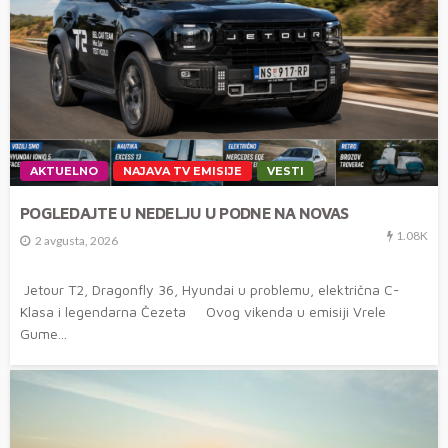
AKTUELNO
NAJAVA TV EMISIJE
VESTI
POGLEDAJTE U NEDELJU U PODNE NA NOVAS
1.08K
2 avgusta, 2026
Jetour T2, Dragonfly 36, Hyundai u problemu, električna C-
Klasa i legendarna Čezeta Ovog vikenda u emisiji Vrele
Gume...