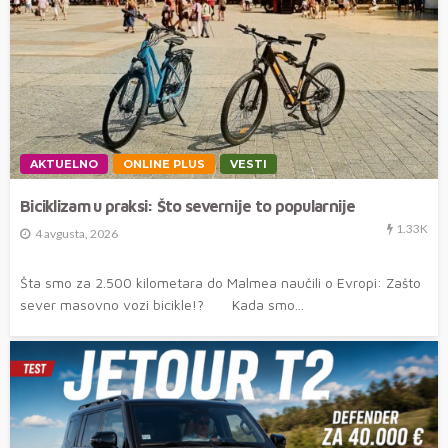
AKTUELNO
ONLINE PLUS
VESTI
Biciklizam u praksi: Što severnije to popularnije
1.33K
4 avgusta, 2026
Šta smo za 2.500 kilometara do Malmea naučili o Evropi: Zašto
sever masovno vozi bicikle!? Kada smo...