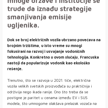
mnoge države i institucije se
trude da iznađu strategije
smanjivanja emisije
ugljenika.
Dok se broj električnih vozila ubrzano povećava na
brojnim tržištima, u isto vreme su mnogi
fokusirani na razvoj i usvajanje vodoničnih
tehnologija. Konkretno u ovom slučaju, Francuska
nastoji da popularizuje vodonik kao ekološko
rešenje.
Trenutno, što se razvoja u 2021. tiče, električna
vozila velikih svetskih proizvođača su praktičnija i
održivija nego ikada ranije. Ono što treba da se
postigne je paritet u cenama između EV i SUS
modela, što umnogome olakšava prelazak vozača na