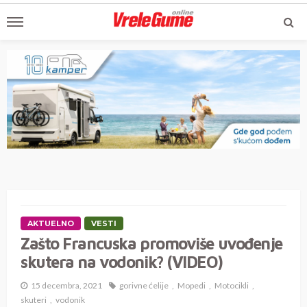
AKTUELNO
VESTI
Zašto Francuska promoviše uvođenje
skutera na vodonik? (VIDEO)
15 decembra, 2021
gorivne ćelije
Mopedi
Motocikli
skuteri
vodonik