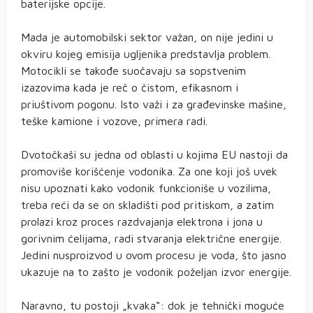
baterijske opcije.
Mada je automobilski sektor važan, on nije jedini u
okviru kojeg emisija ugljenika predstavlja problem.
Motocikli se takođe suočavaju sa sopstvenim
izazovima kada je reč o čistom, efikasnom i
priuštivom pogonu. Isto važi i za građevinske mašine,
teške kamione i vozove, primera radi.
Dvotočkaši su jedna od oblasti u kojima EU nastoji da
promoviše korišćenje vodonika. Za one koji još uvek
nisu upoznati kako vodonik funkcioniše u vozilima,
treba reći da se on skladišti pod pritiskom, a zatim
prolazi kroz proces razdvajanja elektrona i jona u
gorivnim ćelijama, radi stvaranja električne energije.
Jedini nusproizvod u ovom procesu je voda, što jasno
ukazuje na to zašto je vodonik poželjan izvor energije.
Naravno, tu postoji „kvaka“: dok je tehnički moguće