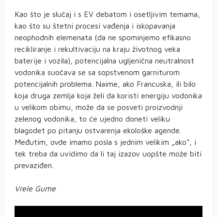
Kao što je slučaj i s EV debatom i osetljivim temama,
kao što su štetni procesi vađenja i iskopavanja
neophodnih elemenata (da ne spominjemo efikasno
recikliranje i rekultivaciju na kraju životnog veka
baterije i vozila), potencijalna ugljenična neutralnost
vodonika suočava se sa sopstvenom garniturom
potencijalnih problema. Naime, ako Francuska, ili bilo
koja druga zemlja koja želi da koristi energiju vodonika
u velikom obimu, može da se posveti proizvodnji
zelenog vodonika, to će ujedno doneti veliku
blagodet po pitanju ostvarenja ekološke agende.
Međutim, ovde imamo posla s jednim velikim „ako“, i
tek treba da uvidimo da li taj izazov uopšte može biti
prevaziđen.
Vrele Gume