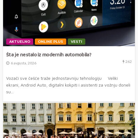
AKTUELNO
ONLINE PLUS
VESTI
Šta je nestalo iz modernih automobila?
262
6 avgusta, 2026
Vozači sve češće traže jednostavniju tehnologiju Veliki
ekrani, Android Auto, digitalni kokpiti i asistenti za vožnju doneli
su...