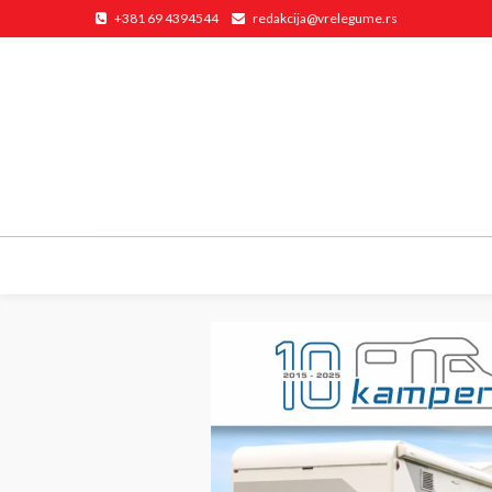
+381 69 4394544
redakcija@vrelegume.rs