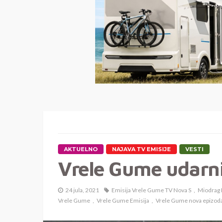
AKTUELNO
NAJAVA TV EMISIJE
VESTI
Vrele Gume udarni
24 jula, 2021
Emisija Vrele Gume TV Nova S
Miodrag 
Vrele Gume
Vrele Gume Emisija
Vrele Gume nova epizod