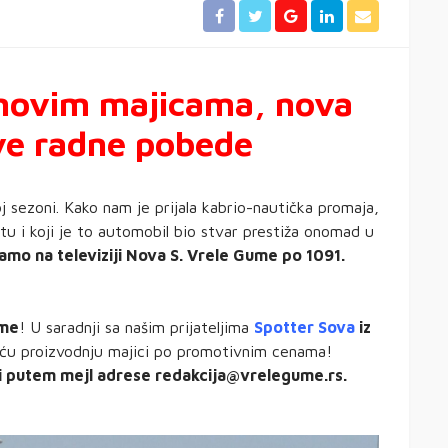
 novim majicama, nova
ve radne pobede
sezoni. Kako nam je prijala kabrio-nautička promaja,
u i koji je to automobil bio stvar prestiža onomad u
samo na televiziji Nova S. Vrele Gume po 1091.
ume
! U saradnji sa našim prijateljima
Spotter Sova
iz
ću proizvodnju majici po promotivnim cenama!
li putem mejl adrese redakcija@vrelegume.rs.