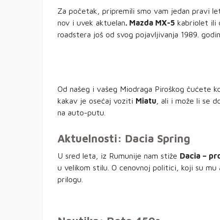
Za početak, pripremili smo vam jedan pravi let
nov i uvek aktuelan
. Mazda MX-5
kabriolet ili
roadstera još od svog pojavljivanja 1989. godin
Od našeg i vašeg Miodraga Piroškog čućete ko
kakav je osećaj voziti
Miatu
, ali i može li se
na auto-putu.
Aktuelnosti: Dacia Spring
U sred leta, iz Rumunije nam stiže
Dacia – pr
u velikom stilu. O cenovnoj politici, koji su mu
prilogu.