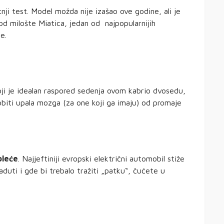
nji test. Model možda nije izašao ove godine, ali je
 od milošte Miatica, jedan od najpopularnijih
e.
ji je idealan raspored sedenja ovom kabrio dvosedu,
 dobiti upala mozga (za one koji ga imaju) od promaje
oleće
. Najjeftiniji evropski električni automobil stiže
 aduti i gde bi trebalo tražiti „patku“, čućete u