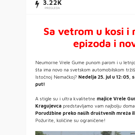
3.22K
PREGLEDA
Sa vetrom u kosi i
epizoda i no
Neumorne Vrele Gume punom parom i u letnjoj 
šta ima novo na svetskom automobilskom tržišt
Istočnoj Nemačkoj?
Nedelja 25. jul u 12:05, 
put!
A stigle su i ultra kvalitetne
majice Vrele G
Kragujevca
predstavljamo vam najbolju doma
Porudžbine preko naših društvenih mreža i
Požurite, količine su ograničene!