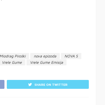
Miodrag Piroški
nova epizoda
NOVA S
Vrele Gume
Vrele Gume Emisija
SHARE ON TWITTER