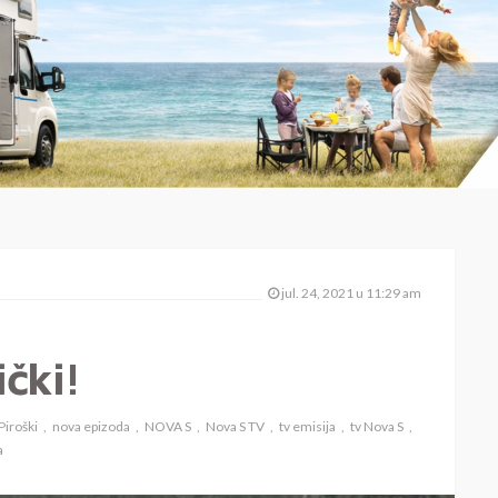
jul. 24, 2021 u 11:29 am
čki!
Piroški
nova epizoda
NOVA S
Nova S TV
tv emisija
tv Nova S
a