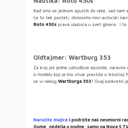
Nautika: Roto 450s
Kad smo se jednom spustili do reke, sad nam se
će to tek postati, donosimo novi autorski nauti
Roto 450s
prava ulaznica u svet glisera. I to
Oldtajmer: Wartburg 353
Za kraj još jedne uzbudljive epizode, naravno 
o modelu koji je bio stvar prestiža u Istočnoj
se vi nekog
Wartburga 353
? Ovaj konkretni j
Naručite majice
i podržite naš neumorni rad
Gume, nedelja u podne, samo na Nova S T