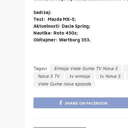
Sadržaj:
Test: Mazda MX-5;
Aktuelnosti: Dacia Spring;
Nautika: Roto 450s;
Oldtajmer: Wartburg 353.
Tagovi
Emisija Vrele Gume TV Nova S
Nova S TV
tv emisija
tv Nova S
Vrele Gume nova epizoda
SHARE ON FACEBOOK