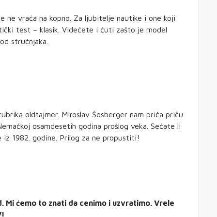
 ne vraća na kopno. Za ljubitelje nautike i one koji
čki test – klasik. Videćete i čuti zašto je model
 od stručnjaka.
rubrika oldtajmer. Miroslav Šosberger nam priča priču
 Nemačkoj osamdesetih godina prošlog veka. Sećate li
e iz 1982. godine. Prilog za ne propustiti!
. Mi ćemo to znati da cenimo i uzvratimo. Vrele
V!