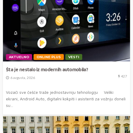
AKTUELNO
ONLINE PLUS
VESTI
Šta je nestalo iz modernih automobila?
427
6 avgusta, 2026
Vozači sve češće traže jednostavniju tehnologiju Veliki
ekrani, Android Auto, digitalni kokpiti i asistenti za vožnju doneli
su...