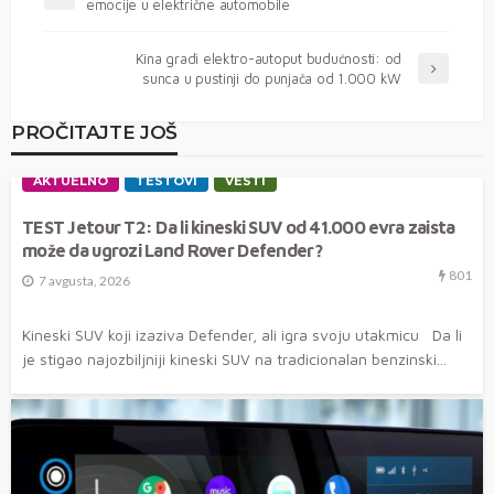
emocije u električne automobile
Kina gradi elektro-autoput budućnosti: od
sunca u pustinji do punjača od 1.000 kW
PROČITAJTE JOŠ
AKTUELNO
TESTOVI
VESTI
TEST Jetour T2: Da li kineski SUV od 41.000 evra zaista
može da ugrozi Land Rover Defender?
801
7 avgusta, 2026
Kineski SUV koji izaziva Defender, ali igra svoju utakmicu Da li
je stigao najozbiljniji kineski SUV na tradicionalan benzinski...