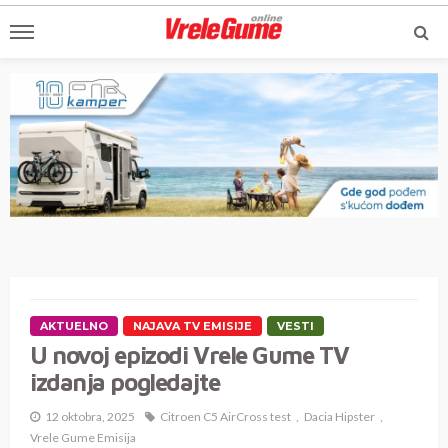
AKTUELNO
NAJAVA TV EMISIJE
VESTI
U novoj epizodi Vrele Gume TV
izdanja pogledajte
12 oktobra, 2025
Citroen C5 AirCross test
Dacia Hipster
Vrele Gume Emisija