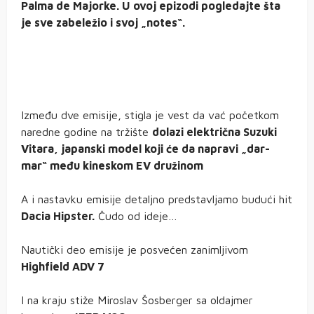
Palma de Majorke. U ovoj epizodi pogledajte šta
je sve zabeležio i svoj „notes“.
Između dve emisije, stigla je vest da vać početkom
naredne godine na tržište
dolazi električna Suzuki
Vitara, japanski model koji će da napravi „dar-
mar“ među kineskom EV družinom
A i nastavku emisije detaljno predstavljamo budući hit
Dacia Hipster.
Čudo od ideje…
Nautički deo emisije je posvećen zanimljivom
Highfield ADV 7
I na kraju stiže Miroslav Šosberger sa oldajmer