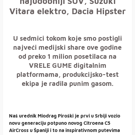
najudobniji SUV, Suzuki
Vitara elektro, Dacia Hipster
U sedmici tokom koje smo postigli
najveći medijski share ove godine
od preko 1 milion posetilaca na
VRELE GUME digitalnim
platformama, produkcijsko-test
ekipa je radila punim gasom.
Naš urednik Miodrag Piroški je prvi u Srbiji vozio
novu generaciju potpuno novog Citroena C5
AirCross u Španiji i to na inspirativnom putevima