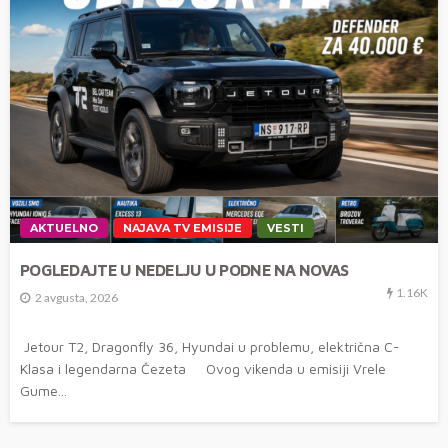
AKTUELNO
NAJAVA TV EMISIJE
VESTI
POGLEDAJTE U NEDELJU U PODNE NA NOVAS
1.16K
2 avgusta, 2026
Jetour T2, Dragonfly 36, Hyundai u problemu, električna C-
Klasa i legendarna Čezeta Ovog vikenda u emisiji Vrele
Gume...