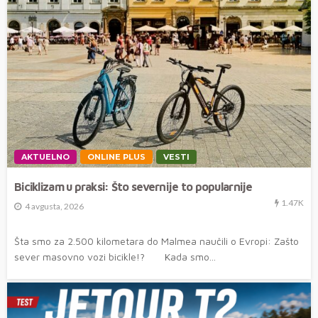
AKTUELNO
ONLINE PLUS
VESTI
Biciklizam u praksi: Što severnije to popularnije
1.47K
4 avgusta, 2026
Šta smo za 2.500 kilometara do Malmea naučili o Evropi: Zašto
sever masovno vozi bicikle!? Kada smo...