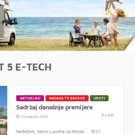
T 5 E-TECH
AKTUELNO
NAJAVA TV EMISIJE
VESTI
Sadržaj današnje premijere
2.69K
24 avgusta, 2025
Nedeljom, tačno u podne na NovaS TEST: