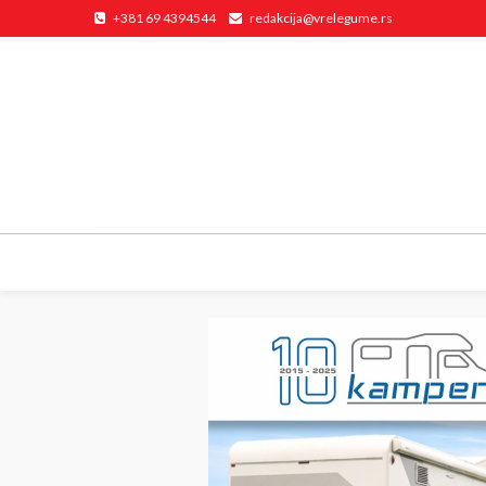
+381 69 4394544
redakcija@vrelegume.rs