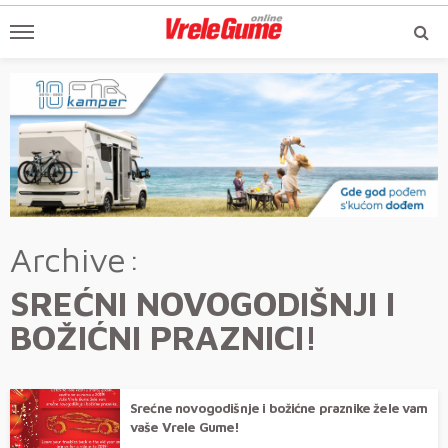
Archive
SREĆNI NOVOGODIŠNJI I
BOŽIĆNI PRAZNICI!
Srećne novogodišnje i božićne praznike žele vam
vaše Vrele Gume!