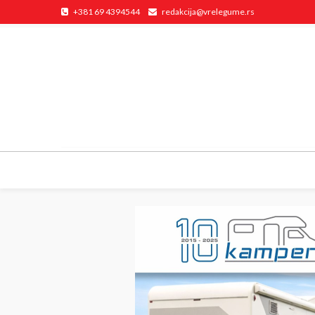
+381 69 4394544
redakcija@vrelegume.rs