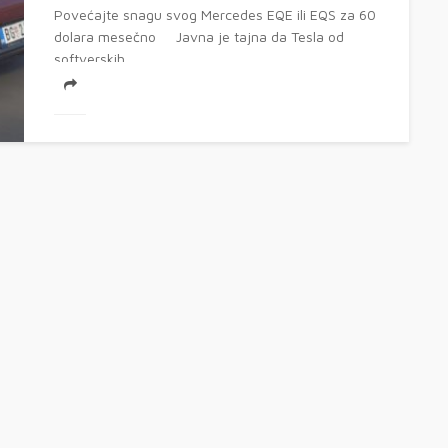
Povećajte snagu svog Mercedes EQE ili EQS za 60
dolara mesečno Javna je tajna da Tesla od
softverskih...