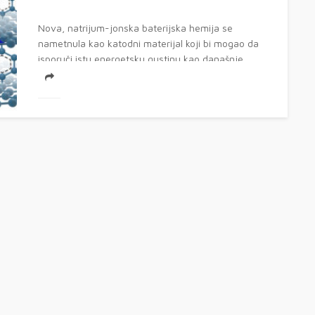
Nova, natrijum-jonska baterijska hemija se
nametnula kao katodni materijal koji bi mogao da
isporuči istu energetsku gustinu kao današnje
litijum-jonske...