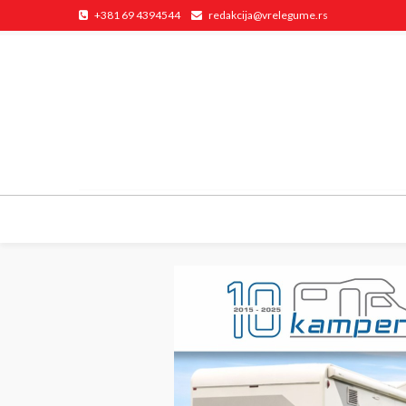
+381 69 4394544
redakcija@vrelegume.rs