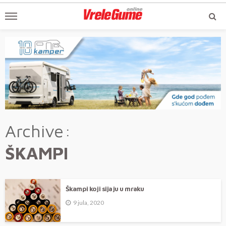
Archive
ŠKAMPI
Škampi koji sijaju u mraku
9 jula, 2020