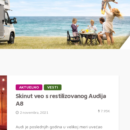
AKTUELNO
VESTI
Skinut veo s restilizovanog Audija
A8
7.95K
2 novembra, 2021
Audi je poslednjih godina u velikoj meri uvećao