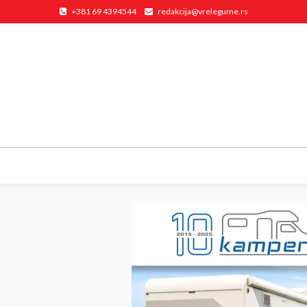
+381 69 4394544
redakcija@vrelegume.rs