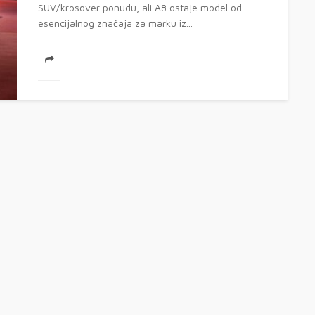
SUV/krosover ponudu, ali A8 ostaje model od
esencijalnog značaja za marku iz...