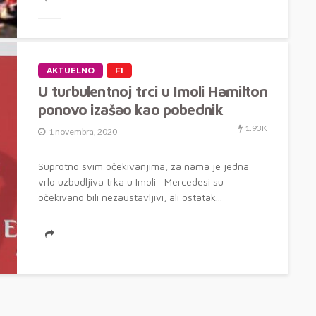
AKTUELNO
F1
U turbulentnoj trci u Imoli Hamilton
ponovo izašao kao pobednik
1.93K
1 novembra, 2020
Suprotno svim očekivanjima, za nama je jedna
vrlo uzbudljiva trka u Imoli Mercedesi su
očekivano bili nezaustavljivi, ali ostatak...