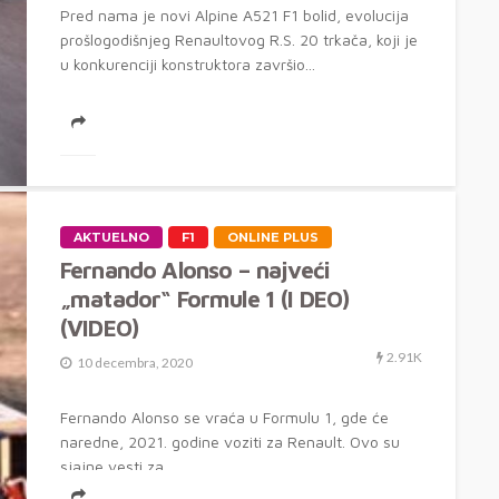
Pred nama je novi Alpine A521 F1 bolid, evolucija
prošlogodišnjeg Renaultovog R.S. 20 trkača, koji je
u konkurenciji konstruktora završio...
AKTUELNO
F1
ONLINE PLUS
Fernando Alonso – najveći
„matador“ Formule 1 (I DEO)
(VIDEO)
2.91K
10 decembra, 2020
Fernando Alonso se vraća u Formulu 1, gde će
naredne, 2021. godine voziti za Renault. Ovo su
sjajne vesti za...