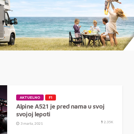
AKTUELNO
F1
Alpine A521 je pred nama u svoj
svojoj lepoti
2.35K
3 marta, 2021