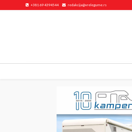
+381 69 4394544
redakcija@vrelegume.rs