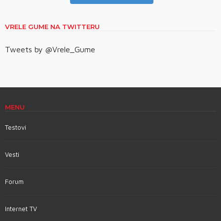
VRELE GUME NA TWITTERU
Tweets by @Vrele_Gume
MENU
Testovi
Vesti
Forum
Internet TV