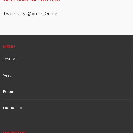
Tweets by @Vrele_Gume
MENU
Testovi
Vesti
Forum
Internet TV
MARKETING