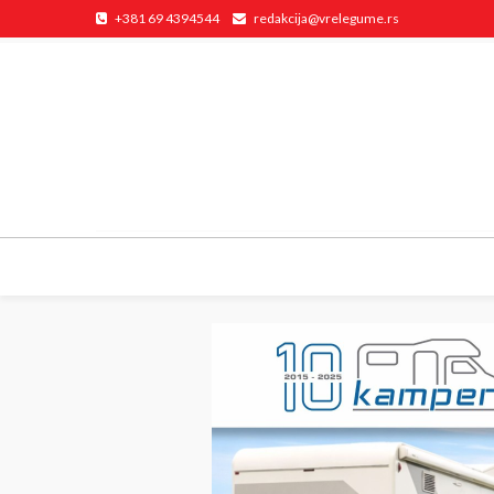
+381 69 4394544
redakcija@vrelegume.rs