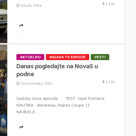
1.13K
26 jula, 2026
U novoj epizodi Vrelih Guma pratimo prvi električni
kamion Mercedes eActros u svakodnevnom radu u
Srbiji, testiramo atraktivne glisere Navan...
AKTUELNO
NAJAVA TV EMISIJE
VESTI
Danas pogledajte na NovaS u
podne
1.57K
30 novembra, 2025
Sadržaj nove epizode: TEST: Opel Frontera
NAUTIKA : Beneteau Atares Coupe 12
NAJBOLJI...