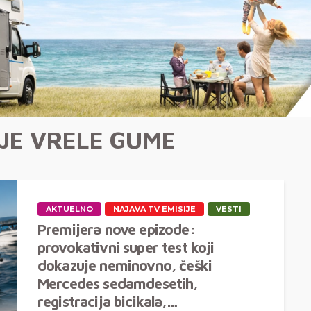
IJE VRELE GUME
AKTUELNO
NAJAVA TV EMISIJE
VESTI
Premijera nove epizode:
provokativni super test koji
dokazuje neminovno, češki
Mercedes sedamdesetih,
registracija bicikala,…