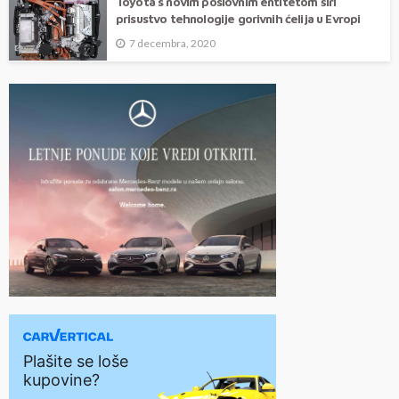
Toyota s novim poslovnim entitetom širi
prisustvo tehnologije gorivnih ćelija u Evropi
7 decembra, 2020