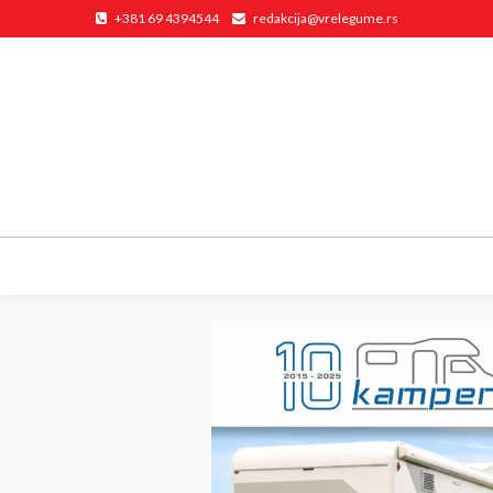
+381 69 4394544
redakcija@vrelegume.rs