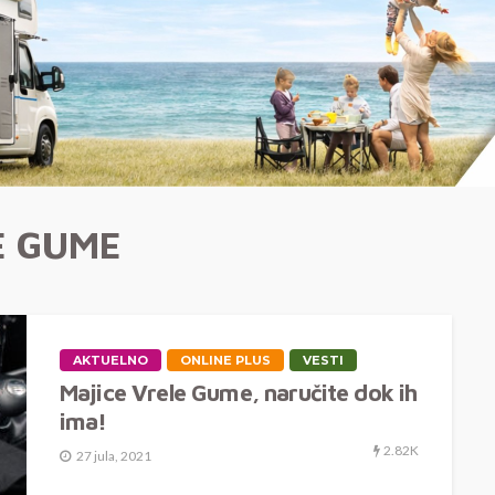
E GUME
AKTUELNO
ONLINE PLUS
VESTI
Majice Vrele Gume, naručite dok ih
ima!
2.82K
27 jula, 2021