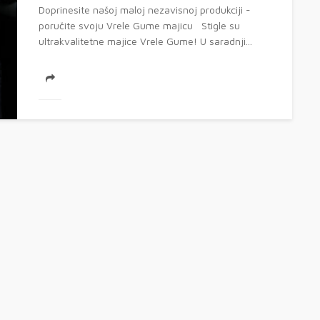
Doprinesite našoj maloj nezavisnoj produkciji -
poručite svoju Vrele Gume majicu Stigle su
ultrakvalitetne majice Vrele Gume! U saradnji...