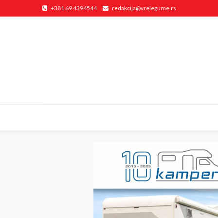
+381 69 4394544
redakcija@vrelegume.rs