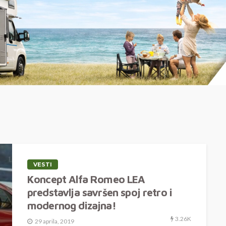
VESTI
Koncept Alfa Romeo LEA
predstavlja savršen spoj retro i
modernog dizajna!
3.26K
29 aprila, 2019