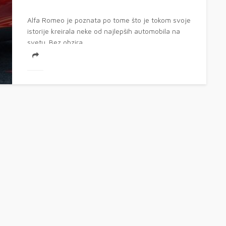
Alfa Romeo je poznata po tome što je tokom svoje
istorije kreirala neke od najlepših automobila na
svetu. Bez obzira...