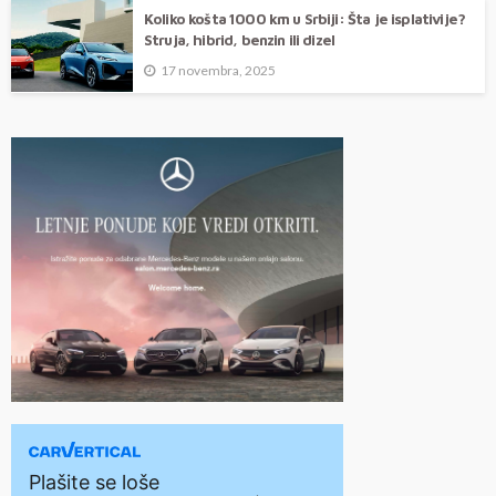
Koliko košta 1000 km u Srbiji: Šta je isplativije?
Struja, hibrid, benzin ili dizel
17 novembra, 2025