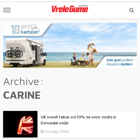
Archive
CARINE
UK uvodi takse od 10% na uvoz vozila iz
Evropske unije
21 maja, 2020