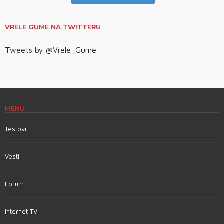
VRELE GUME NA TWITTERU
Tweets by @Vrele_Gume
MENU
Testovi
Vesti
Forum
Internet TV