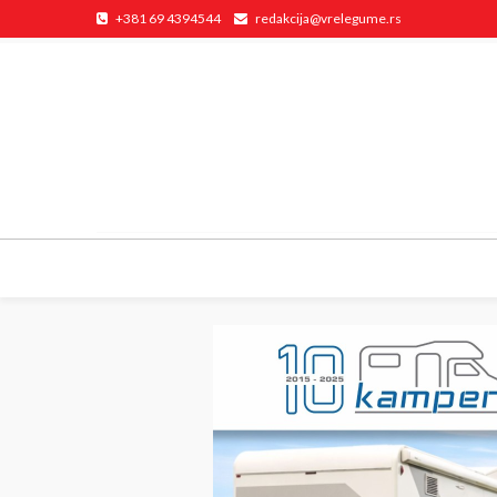
+381 69 4394544
redakcija@vrelegume.rs