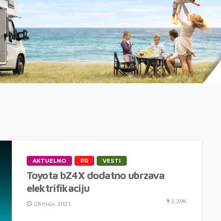
AKTUELNO
PR
VESTI
Toyota bZ4X dodatno ubrzava
elektrifikaciju
2.39K
28 maja, 2021