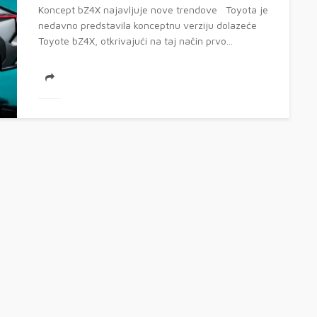
Koncept bZ4X najavljuje nove trendove Toyota je
nedavno predstavila konceptnu verziju dolazeće
Toyote bZ4X, otkrivajući na taj način prvo...