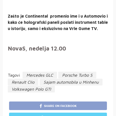
Zašto je Continental promenio ime i u Automovio i
kako će holografski paneli poslati instrument table
u istoriju, samo i eksluzivno na Vrle Gume TV.
NovaS, nedelja 12.00
Tagovi
Mercedes GLC
Porsche Turbo S
Renault Clio
Sajam automobila u Minhenu
Volkswagen Polo GTI
SHARE ON FACEBOOK