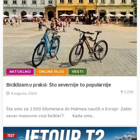
AKTUELNO
ONLINE PLUS
VESTI
Biciklizam u praksi: Što severnije to popularnije
1.25K
4 avgusta, 2026
Šta smo za 2.500 kilometara do Malmea naučili o Evropi: Zašto
sever masovno vozi bicikle!? Kada smo...