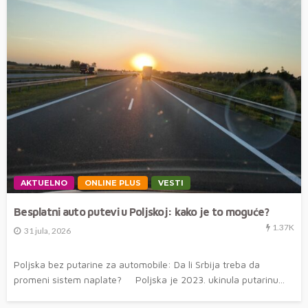
AKTUELNO
ONLINE PLUS
VESTI
Besplatni auto putevi u Poljskoj: kako je to moguće?
1.37K
31 jula, 2026
Poljska bez putarine za automobile: Da li Srbija treba da
promeni sistem naplate? Poljska je 2023. ukinula putarinu...