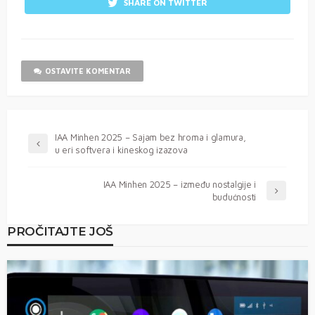
SHARE ON TWITTER
OSTAVITE KOMENTAR
IAA Minhen 2025 – Sajam bez hroma i glamura,
u eri softvera i kineskog izazova
IAA Minhen 2025 – između nostalgije i
budućnosti
PROČITAJTE JOŠ