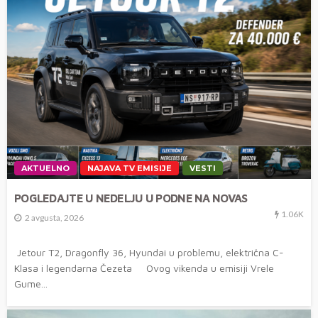
AKTUELNO
NAJAVA TV EMISIJE
VESTI
POGLEDAJTE U NEDELJU U PODNE NA NOVAS
1.06K
2 avgusta, 2026
Jetour T2, Dragonfly 36, Hyundai u problemu, električna C-
Klasa i legendarna Čezeta Ovog vikenda u emisiji Vrele
Gume...