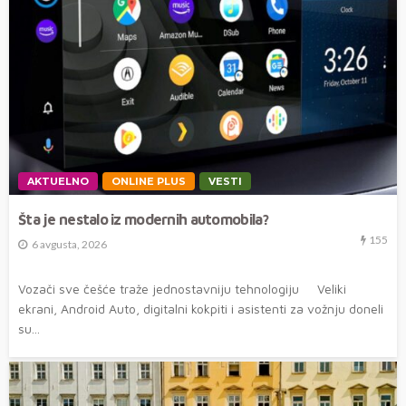
AKTUELNO
ONLINE PLUS
VESTI
Šta je nestalo iz modernih automobila?
155
6 avgusta, 2026
Vozači sve češće traže jednostavniju tehnologiju Veliki
ekrani, Android Auto, digitalni kokpiti i asistenti za vožnju doneli
su...