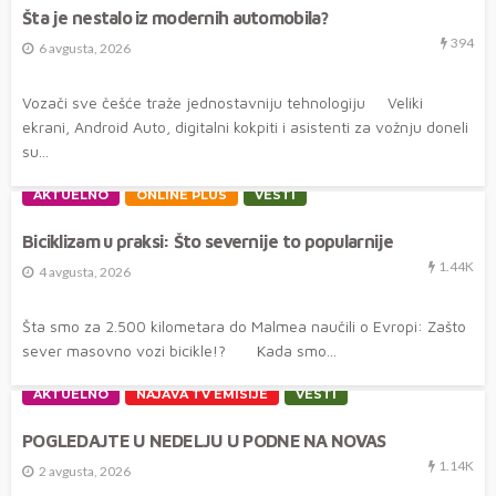
Šta je nestalo iz modernih automobila?
394
6 avgusta, 2026
Vozači sve češće traže jednostavniju tehnologiju Veliki
ekrani, Android Auto, digitalni kokpiti i asistenti za vožnju doneli
su...
AKTUELNO
ONLINE PLUS
VESTI
Biciklizam u praksi: Što severnije to popularnije
1.44K
4 avgusta, 2026
Šta smo za 2.500 kilometara do Malmea naučili o Evropi: Zašto
sever masovno vozi bicikle!? Kada smo...
AKTUELNO
NAJAVA TV EMISIJE
VESTI
POGLEDAJTE U NEDELJU U PODNE NA NOVAS
1.14K
2 avgusta, 2026