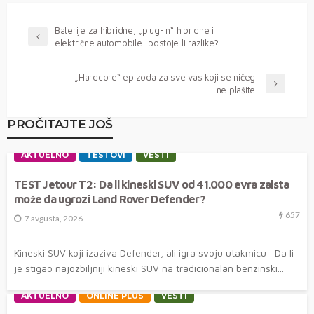
Baterije za hibridne, „plug-in“ hibridne i
električne automobile: postoje li razlike?
„Hardcore“ epizoda za sve vas koji se ničeg
ne plašite
PROČITAJTE JOŠ
AKTUELNO
TESTOVI
VESTI
TEST Jetour T2: Da li kineski SUV od 41.000 evra zaista
može da ugrozi Land Rover Defender?
657
7 avgusta, 2026
Kineski SUV koji izaziva Defender, ali igra svoju utakmicu Da li
je stigao najozbiljniji kineski SUV na tradicionalan benzinski...
AKTUELNO
ONLINE PLUS
VESTI