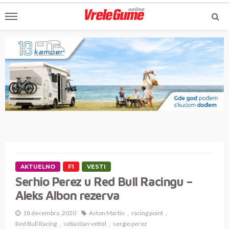
AKTUELNO
F1
VESTI
Serhio Perez u Red Bull Racingu –
Aleks Albon rezerva
18 decembra, 2020
Aston Martin
racing point
Red Bull Racing
sebastian vettel
sergio perez