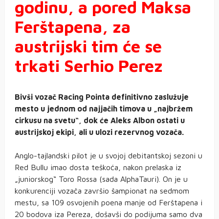
godinu, a pored Maksa
Ferštapena, za
austrijski tim će se
trkati Serhio Perez
Bivši vozač Racing Pointa definitivno zaslužuje
mesto u jednom od najjačih timova u „najbržem
cirkusu na svetu“, dok će Aleks Albon ostati u
austrijskoj ekipi, ali u ulozi rezervnog vozača.
Anglo-tajlandski pilot je u svojoj debitantskoj sezoni u
Red Bullu imao dosta teškoća, nakon prelaska iz
„juniorskog“ Toro Rossa (sada AlphaTauri). On je u
konkurenciji vozača završio šampionat na sedmom
mestu, sa 109 osvojenih poena manje od Ferštapena i
20 bodova iza Pereza, došavši do podijuma samo dva