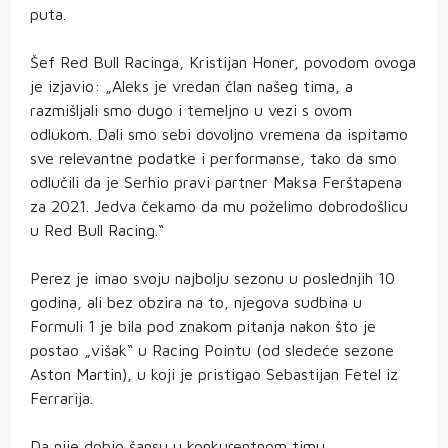
puta.
Šef Red Bull Racinga, Kristijan Honer, povodom ovoga
je izjavio: „Aleks je vredan član našeg tima, a
razmišljali smo dugo i temeljno u vezi s ovom
odlukom. Dali smo sebi dovoljno vremena da ispitamo
sve relevantne podatke i performanse, tako da smo
odlučili da je Serhio pravi partner Maksa Ferštapena
za 2021. Jedva čekamo da mu poželimo dobrodošlicu
u Red Bull Racing.“
Perez je imao svoju najbolju sezonu u poslednjih 10
godina, ali bez obzira na to, njegova sudbina u
Formuli 1 je bila pod znakom pitanja nakon što je
postao „višak“ u Racing Pointu (od sledeće sezone
Aston Martin), u koji je pristigao Sebastijan Fetel iz
Ferrarija.
Da nije dobio šansu u konkurentnom timu,