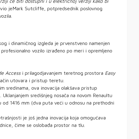
ji će biti dostupni i u električnoj verziji kako bi
avio jeMark Sutcliffe, potpredsednik poslovnog
ozila.
skog i dinamičnog izgleda je prvenstveno namenjen
 profesionalno vozilo izrađeno po meri i opremljeno
de Access
i prilagodjavanjem teretnog prostora
Easy
čin utovara i pristup teretu.
im sredinama, ova inovacija olakšava pristup
. Uklanjanjem središnjeg nosača na novom Renaultu
štu od 1416 mm (dva puta veći u odnosu na prethodni
trašnjosti je još jedna inovacija koja omogućava
dnice, čime se oslobađa prostor na tlu.