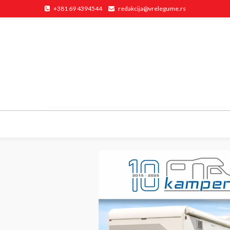
+381 69 4394544
redakcija@vrelegume.rs