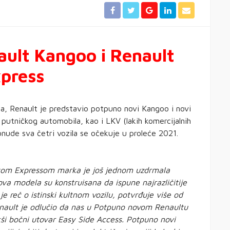
ult Kangoo i Renault
press
a, Renault je predstavio potpuno novi Kangoo i novi
i putničkog automobila, kao i LKV (lakih komercijalnih
ponude sva četri vozila se očekuje u proleće 2021.
om Expressom marka je još jednom uzdrmala
va modela su konstruisana da ispune najrazličitije
je reč o istinski kultnom vozilu, potvrđuje više od
enault je odlučio da nas u Potpuno novom Renaultu
ši bočni utovar Easy Side Access. Potpuno novi