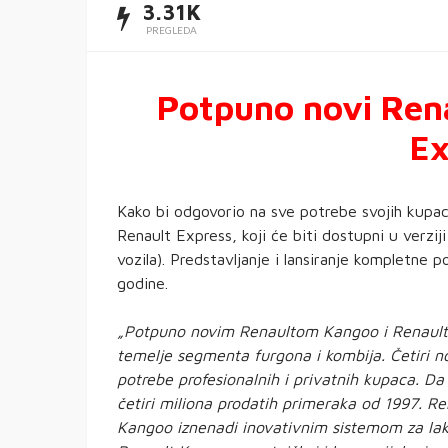
3.31K
PREGLEDA
Potpuno novi Rena
Ex
Kako bi odgovorio na sve potrebe svojih kupac
Renault Express, koji će biti dostupni u verzij
vozila). Predstavljanje i lansiranje kompletne 
godine.
„Potpuno novim Renaultom Kangoo i Renault
temelje segmenta furgona i kombija. Četiri no
potrebe profesionalnih i privatnih kupaca. Da 
četiri miliona prodatih primeraka od 1997. R
Kangoo iznenadi inovativnim sistemom za lak