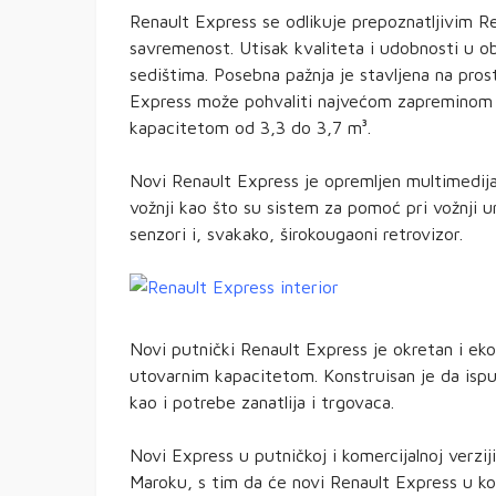
Renault Express se odlikuje prepoznatljivim R
savremenost. Utisak kvaliteta i udobnosti u o
sedištima. Posebna pažnja je stavljena na pros
Express može pohvaliti najvećom zapreminom pr
kapacitetom od 3,3 do 3,7 m³.
Novi Renault Express je opremljen multimedij
vožnji kao što su sistem za pomoć pri vožnji u
senzori i, svakako, širokougaoni retrovizor.
Novi putnički Renault Express je okretan i ek
utovarnim kapacitetom. Konstruisan je da ispu
kao i potrebe zanatlija i trgovaca.
Novi Express u putničkoj i komercijalnoj verzij
Maroku, s tim da će novi Renault Express u kom