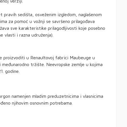
noj verziji.
et pravih sedišta, osveženim izgledom, naglašenom
ma za pomoć u vožnji se savršeno prilagođava
ava sve karakteristike prilagodljivosti koje posebno
e vlasti i razna udruženja).
se proizvoditi u Renaultovoj fabrici Maubeuge u
o i međunarodno tržište. Neevropske zemlje u kojima
1. godine.
furgon namenjen mladim preduzetnicima i vlasnicima
agođeno njihovim osnovnim potrebama.