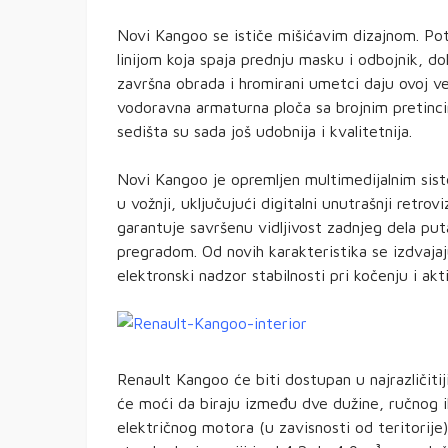
Novi Kangoo se ističe mišićavim dizajnom. Pot
linijom koja spaja prednju masku i odbojnik, d
završna obrada i hromirani umetci daju ovoj ver
vodoravna armaturna ploča sa brojnim pretinci
sedišta su sada još udobnija i kvalitetnija.
Novi Kangoo je opremljen multimedijalnim si
u vožnji, uključujući digitalni unutrašnji retro
garantuje savršenu vidljivost zadnjeg dela pu
pregradom. Od novih karakteristika se izdvajaj
elektronski nadzor stabilnosti pri kočenju i akt
Renault Kangoo će biti dostupan u najrazličit
će moći da biraju između dve dužine, ručnog il
električnog motora (u zavisnosti od teritorije