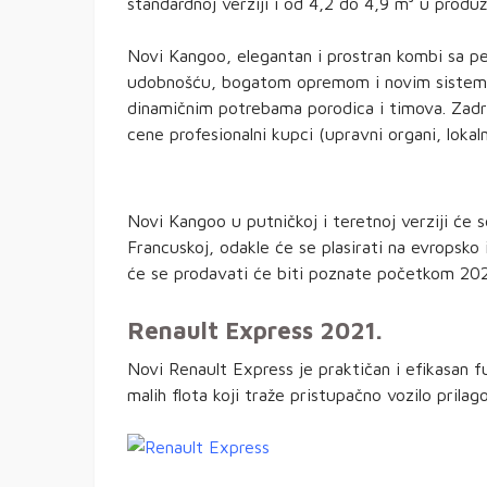
standardnoj verziji i od 4,2 do 4,9 m³ u produže
Novi Kangoo, elegantan i prostran kombi sa p
udobnošću, bogatom opremom i novim sistemi
dinamičnim potrebama porodica i timova. Zadrž
cene profesionalni kupci (upravni organi, lokaln
Novi Kangoo u putničkoj i teretnoj verziji će 
Francuskoj, odakle će se plasirati na evropsk
će se prodavati će biti poznate početkom 202
Renault Express 2021.
Novi Renault Express je praktičan i efikasan 
malih flota koji traže pristupačno vozilo pril