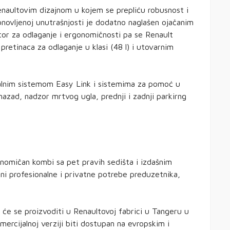
enaultovim dizajnom u kojem se prepliću robusnost i
bnovljenoj unutrašnjosti je dodatno naglašen ojačanim
tor za odlaganje i ergonomičnosti pa se Renault
etinaca za odlaganje u klasi (48 l) i utovarnim
alnim sistemom Easy Link i sistemima za pomoć u
nazad, nadzor mrtvog ugla, prednji i zadnji parkirng
onomičan kombi sa pet pravih sedišta i izdašnim
ni profesionalne i privatne potrebe preduzetnika,
i će se proizvoditi u Renaultovoj fabrici u Tangeru u
ercijalnoj verziji biti dostupan na evropskim i