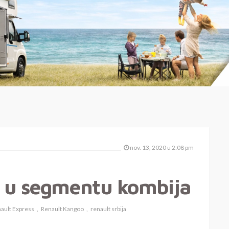
nov. 13, 2020 u 2:08 pm
a u segmentu kombija
ault Express
Renault Kangoo
renault srbija