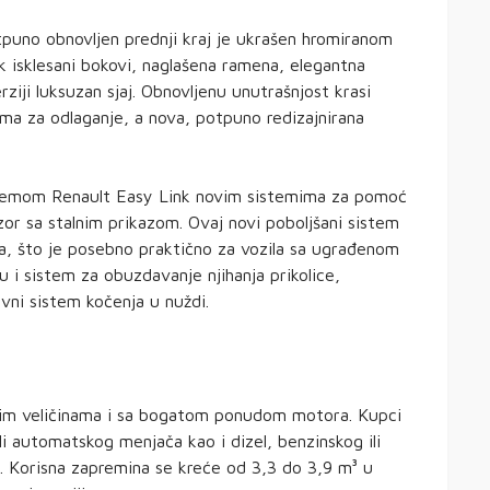
puno obnovljen prednji kraj je ukrašen hromiranom
ok isklesani bokovi, naglašena ramena, elegantna
ziji luksuzan sjaj. Obnovljenu unutrašnjost krasi
ma za odlaganje, a nova, potpuno redizajnirana
stemom Renault Easy Link novim sistemima za pomoć
vizor sa stalnim prikazom. Ovaj novi poboljšani sistem
ta, što je posebno praktično za vozila sa ugrađenom
u i sistem za obuzdavanje njihanja prikolice,
ivni sistem kočenja u nuždi.
ijim veličinama i sa bogatom ponudom motora. Kupci
i automatskog menjača kao i dizel, benzinskog ili
). Korisna zapremina se kreće od 3,3 do 3,9 m³ u