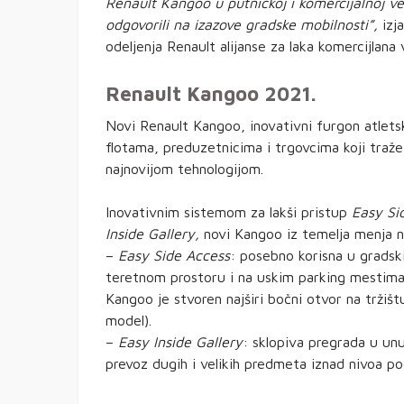
Renault Kangoo u putničkoj i komercijalnoj verzi
odgovorili na izazove gradske mobilnosti”,
izj
odeljenja Renault alijanse za laka komercijlana v
Renault Kangoo 2021.
Novi Renault Kangoo, inovativni furgon atlet
flotama, preduzetnicima i trgovcima koji traže
najnovijom tehnologijom.
Inovativnim sistemom za lakši pristup
Easy Si
Inside Gallery,
novi Kangoo iz temelja menja na
–
Easy Side Access
: posebno korisna u gradsk
teretnom prostoru i na uskim parking mestima
Kangoo je stvoren najširi bočni otvor na trži
model).
–
Easy Inside Gallery
: sklopiva pregrada u unu
prevoz dugih i velikih predmeta iznad nivoa po