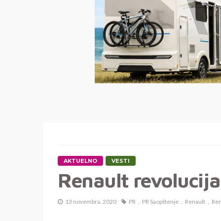
AKTUELNO
VESTI
Renault revolucij
13 novembra, 2020
PR
PR Saopštenje
Renault
Ren