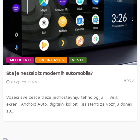
AKTUELNO
ONLINE PLUS
VESTI
Šta je nestalo iz modernih automobila?
933
6 avgusta, 2026
Vozači sve češće traže jednostavniju tehnologiju Veliki
ekrani, Android Auto, digitalni kokpiti i asistenti za vožnju doneli
su...