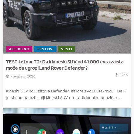
AKTUELNO
TESTOVI
VESTI
TEST Jetour T2: Da li kineski SUV od 41.000 evra zaista
može da ugrozi Land Rover Defender?
1.74K
7 avgusta, 2026
Kineski SUV koji izaziva Defender, ali igra svoju utakmicu Da li
je stigao najozbiljniji kineski SUV na tradicionalan benzinski...