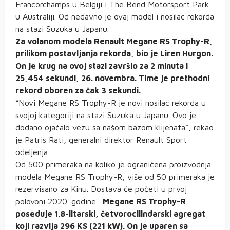
Francorchamps u Belgiji i The Bend Motorsport Park
u Australiji. Od nedavno je ovaj model i nosilac rekorda
na stazi Suzuka u Japanu.
Za volanom modela Renault Megane RS Trophy-R,
prilikom postavljanja rekorda, bio je Liren Hurgon.
On je krug na ovoj stazi završio za 2 minuta i
25,454 sekundi, 26. novembra. Time je prethodni
rekord oboren za čak 3 sekundi.
“Novi Megane RS Trophy-R je novi nosilac rekorda u
svojoj kategoriji na stazi Suzuka u Japanu. Ovo je
dodano ojačalo vezu sa našom bazom klijenata”, rekao
je Patris Rati, generalni direktor Renault Sport
odeljenja.
Od 500 primeraka na koliko je ograničena proizvodnja
modela Megane RS Trophy-R, više od 50 primeraka je
rezervisano za Kinu. Dostava će početi u prvoj
polovoni 2020. godine.
Megane RS Trophy-R
poseduje 1.8-litarski, četvorocilindarski agregat
koji razvija 296 KS (221 kW). On je uparen sa