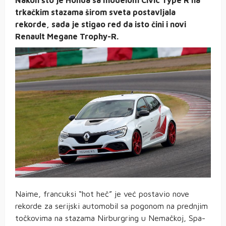
trkačkim stazama širom sveta postavljala
rekorde, sada je stigao red da isto čini i novi
Renault Megane Trophy-R.
Naime, francuksi “hot heč” je već postavio nove
rekorde za serijski automobil sa pogonom na prednjim
točkovima na stazama Nirburgring u Nemačkoj, Spa-