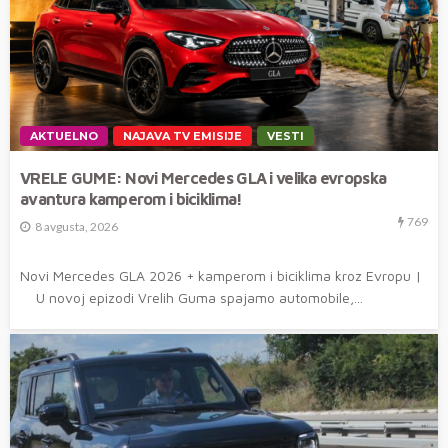
AKTUELNO
NAJAVA TV EMISIJE
VESTI
VRELE GUME: Novi Mercedes GLA i velika evropska
avantura kamperom i biciklima!
769
8 avgusta, 2026
Novi Mercedes GLA 2026 + kamperom i biciklima kroz Evropu |
U novoj epizodi Vrelih Guma spajamo automobile,...