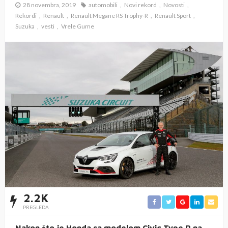
28 novembra, 2019
automobili
Novi rekord
Novosti
Rekordi
Renault
Renault Megane RS Trophy-R
Renault Sport
Suzuka
vesti
Vrele Gume
2.2K
PREGLEDA
Nakon što je Honda sa modelom Civic Type R na