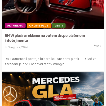
AKTUELNO
ONLINE PLUS
VESTI
BMW plasira reklamu na vašem skupo plaćenom
infotejmentu
557
9 avgusta, 2026
Da li automobil postaje bilbord koji ste sami platili? Glad za
zaradom je prvi i osnovni motiv mnogih...