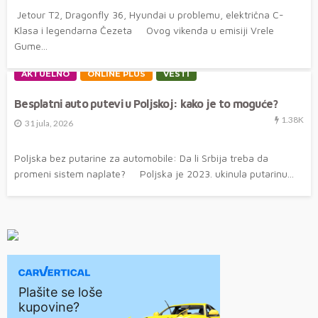
Jetour T2, Dragonfly 36, Hyundai u problemu, električna C-
Klasa i legendarna Čezeta Ovog vikenda u emisiji Vrele
Gume...
AKTUELNO
ONLINE PLUS
VESTI
Besplatni auto putevi u Poljskoj: kako je to moguće?
1.38K
31 jula, 2026
Poljska bez putarine za automobile: Da li Srbija treba da
promeni sistem naplate? Poljska je 2023. ukinula putarinu...