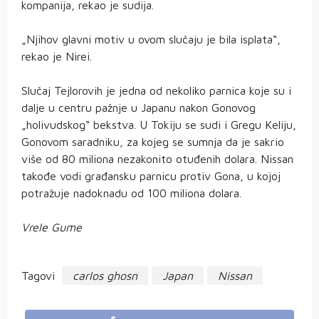
kompanija, rekao je sudija.
„Njihov glavni motiv u ovom slučaju je bila isplata“,
rekao je Nirei.
Slučaj Tejlorovih je jedna od nekoliko parnica koje su i
dalje u centru pažnje u Japanu nakon Gonovog
„holivudskog“ bekstva. U Tokiju se sudi i Gregu Keliju,
Gonovom saradniku, za kojeg se sumnja da je sakrio
više od 80 miliona nezakonito otuđenih dolara. Nissan
takođe vodi građansku parnicu protiv Gona, u kojoj
potražuje nadoknadu od 100 miliona dolara.
Vrele Gume
Tagovi
carlos ghosn
Japan
Nissan