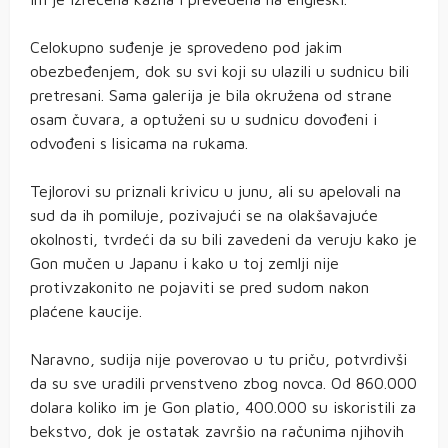
Celokupno suđenje je sprovedeno pod jakim
obezbeđenjem, dok su svi koji su ulazili u sudnicu bili
pretresani. Sama galerija je bila okružena od strane
osam čuvara, a optuženi su u sudnicu dovođeni i
odvođeni s lisicama na rukama.
Tejlorovi su priznali krivicu u junu, ali su apelovali na
sud da ih pomiluje, pozivajući se na olakšavajuće
okolnosti, tvrdeći da su bili zavedeni da veruju kako je
Gon mučen u Japanu i kako u toj zemlji nije
protivzakonito ne pojaviti se pred sudom nakon
plaćene kaucije.
Naravno, sudija nije poverovao u tu priču, potvrdivši
da su sve uradili prvenstveno zbog novca. Od 860.000
dolara koliko im je Gon platio, 400.000 su iskoristili za
bekstvo, dok je ostatak završio na računima njihovih