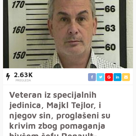
2.63K
PREGLEDA
Veteran iz specijalnih
jedinica, Majkl Tejlor, i
njegov sin, proglašeni su
krivim zbog pomaganja
bivšem šefu Renault-