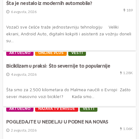
Šta je nestalo iz modernih automobila?
189
6 avgusta, 2026
Vozači sve češće traže jednostavniju tehnologiju Veliki
ekrani, Android Auto, digitalni kokpiti i asistenti za vožnju doneli
su...
AKTUELNO
ONLINE PLUS
VESTI
Biciklizam u praksi: Što severnije to popularnije
1.28K
4 avgusta, 2026
Šta smo za 2.500 kilometara do Malmea naučili o Evropi: Zašto
sever masovno vozi bicikle!? Kada smo...
AKTUELNO
NAJAVA TV EMISIJE
VESTI
POGLEDAJTE U NEDELJU U PODNE NA NOVAS
1.06K
2 avgusta, 2026