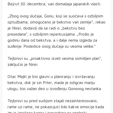
Bejrut 30. decembra, van domašaja japanskih vlasti.
„Zbog ovog slučaja, Gonu, koji se suočava s ozbiljnim
optužbama, omogućeno je bekstvo van zemlje“, rekao
je Nirei, dodavši da se radi o „bekstvu bez
presedana“, s ozbiljnim reperkusijama. „Prošlo je
godinu dana od bekstva, a i dalje nema izgleda za
suđenje. Posledice ovog slučaja su veoma velike.“
Tejlorovi su „proaktivno izveli veoma osmišljen plan“,
zaključio je Nirei.
Otac Majkl je bio glavni u planiranju i izvršavanju
bekstva, dok je sin Piter, mada je odigrao manju
ulogu, bio važan deo u izvođenju Gonovog nestanka.
Tejlorovi su pred sudijom stajali nezainteresovano,
rame uz rame, ne pokazujući bilo kakve emocije kada
im je izrečena kazna i prevedena na engleski.