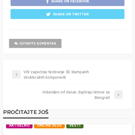
SHARE ON FACEBOOK
SHARE ON TWITTER
OSTAVITE KOMENTAR
VW započinje testiranje 3D štampanih
strukturalnih komponenti
Holanđani od danas dupliraju letove za
Beograd
PROČITAJTE JOŠ
AKTUELNO
ONLINE PLUS
VESTI