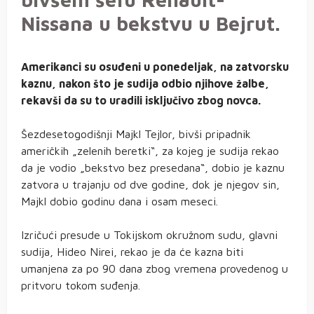
Nissana u bekstvu u Bejrut.
Amerikanci su osuđeni u ponedeljak, na zatvorsku
kaznu, nakon što je sudija odbio njihove žalbe,
rekavši da su to uradili isključivo zbog novca.
Šezdesetogodišnji Majkl Tejlor, bivši pripadnik
američkih „zelenih beretki“, za kojeg je sudija rekao
da je vodio „bekstvo bez presedana“, dobio je kaznu
zatvora u trajanju od dve godine, dok je njegov sin,
Majkl dobio godinu dana i osam meseci.
Izričući presude u Tokijskom okružnom sudu, glavni
sudija, Hideo Nirei, rekao je da će kazna biti
umanjena za po 90 dana zbog vremena provedenog u
pritvoru tokom suđenja.