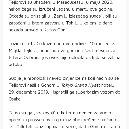
Tejlorovi su uhapšeni u Masačusetsu, u maju 2020.,
nakon čega su izručeni Japanu u martu ove godine.
Otkada su pristigli u „Zemlju izlazećeg sunca“, bili su
zatočeni u istom zatvoru u Tokiju u kojem je dane
nekada provodio Karlos Gon.
Tužioci su tražili kaznu od dve godine i 10 meseci za
Majkla Tejlora, odnosno dve godine i šest meseci za
Pitera. Odbrana još uvek nije odlučila da li da se žali na
odluku.
Sudija je hronološki naveo činjenice na koji način su se
Tejlorovi našli s Gonom u
Tokyo Grand Hyatt
hotelu
29. decembra 2019. i ispratili ga superbrzim vozom do
Osake.
Tamo su ga „spakovali“ u kofer namenjen za audio
opremu i prošvercovali ga kroz obezbeđenje na čarter
let. Odleteli su iz Japana to veče, da bi Gon aterirao u