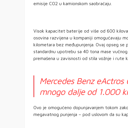
emisije CO2 u kamionskom saobraćaju.
Visok kapacitet baterije od više od 600 kilova
osovina razvijena u kompaniji omogućavaju 
kilometara bez međupunjenja. Ovaj opseg se p
standardnu upotrebu sa 40 tona mase vučnog v
premašena u zavisnosti od stila vožnje i rute k
Mercedes Benz eActros 6
mnogo dalje od 1.000 k
Ovo je omogućeno dopunjavanjem tokom zakon
megavatnog punjenja – pod uslovom da su kapa