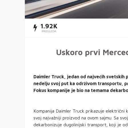
1.92K
PREGLEDA
Uskoro prvi Merce
Daimler Truck, jedan od najvećih svetskih 
nedelju svoj put ka održivom transportu, 
Fokus kompanije je bio na temama dekarboniz
Kompanija Daimler Truck prikazuje električni
svoj najvažniji proizvod na ovom sajmu. Sa s
dekarbonizuje dugolinijski transport, koji je o