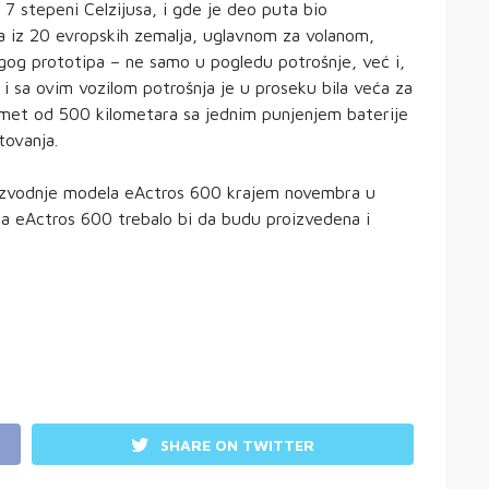
 stepeni Celzijusa, i gde je deo puta bio
a iz 20 evropskih zemalja, uglavnom za volanom,
gog prototipa – ne samo u pogledu potrošnje, već i,
i sa ovim vozilom potrošnja je u proseku bila veća za
met od 500 kilometara sa jednim punjenjem baterije
tovanja.
oizvodnje modela eActros 600 krajem novembra u
ca eActros 600 trebalo bi da budu proizvedena i
SHARE ON TWITTER