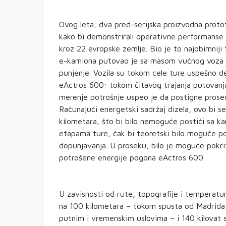
Ovog leta, dva pred-serijska proizvodna prot
kako bi demonstrirali operativne performanse 
kroz 22 evropske zemlje. Bio je to najobimniji
e-kamiona putovao je sa masom vučnog voza od 
punjenje. Vozila su tokom cele ture uspešno 
eActros 600: tokom čitavog trajanja putovanj
merenje potrošnje uspeo je da postigne proseč
Računajući energetski sadržaj dizela, ovo bi s
kilometara, što bi bilo nemoguće postići sa
etapama ture, čak bi teoretski bilo moguće p
dopunjavanja. U proseku, bilo je moguće pokr
potrošene energije pogona eActros 600.
U zavisnosti od rute, topografije i temperatur
na 100 kilometara – tokom spusta od Madrida
putnim i vremenskim uslovima – i 140 kilovat 