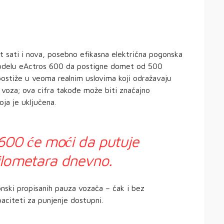
t sati i nova, posebno efikasna električna pogonska
modelu eActros 600 da postigne domet od 500
ostiže u veoma realnim uslovima koji odražavaju
oza; ova cifra takođe može biti značajno
oja je uključena.
00 će moći da putuje
ilometara dnevno.
ski propisanih pauza vozača – čak i bez
citeti za punjenje dostupni.