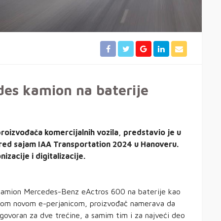
des kamion na baterije
proizvođača komercijalnih vozila, predstavio je u
pred sajam IAA Transportation 2024 u Hanoveru.
acije i digitalizacije.
 kamion Mercedes-Benz eActros 600 na baterije kao
vojom novom e-perjanicom, proizvođač namerava da
dgovoran za dve trećine, a samim tim i za najveći deo