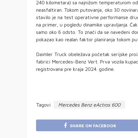
240 kilometara) sa najnižom temperaturom od 7
neasfaltiran. Tokom putovanja, oko 30 novinar
stavilo je na test operativne performanse dru
na primer, u pogledu dinamike upravljanja. Čak 
samo oko 6 odsto. To znači da se navedeni do
pokazao kao realan faktor planiranja tokom pu
Daimler Truck obeležava početak serijske pr
fabrici Mercedes-Benz Vert. Prva vozila kupa
registrovana pre kraja 2024. godine.
Tagovi
Mercedes Benz eActros 600
SHARE ON FACEBOOK