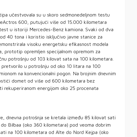
otipa učestvovala su u skoro sedmonedeljnom testu
eActros 600, putujući više od 15.000 kilometara
 test u istoriji Mercedes-Benz kamiona. Svaki od dva
40 tona i koristio isključivo javne stanice za
demonstrirala visoku energetsku efikasnost modela
a, prototip opremljen specijalnom opremom za
nu potrošnju od 103 kilovat sata na 100 kilometara.
e pretvorilo u potrošnju od oko 10 litara na 100
 kamionom na konvencionalni pogon. Na brojnim dnevnim
ostići domet od više od 600 kilometara bez
iti rekuperiranom energijom oko 25 procenata
e, dnevna potrošnja se kretala između 85 kilovat sati
 do Bilbaa (oko 360 kilometara) pod veoma dobrim
sati na 100 kilometara od Alte do Nord Kejpa (oko