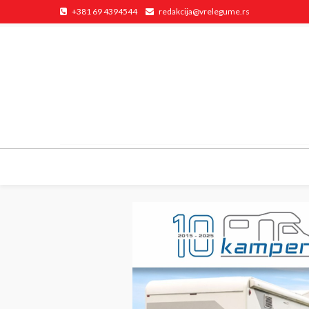
+381 69 4394544
redakcija@vrelegume.rs