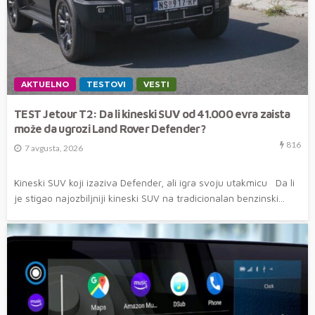
AKTUELNO
TESTOVI
VESTI
TEST Jetour T2: Da li kineski SUV od 41.000 evra zaista
može da ugrozi Land Rover Defender?
816
7 avgusta, 2026
Kineski SUV koji izaziva Defender, ali igra svoju utakmicu Da li
je stigao najozbiljniji kineski SUV na tradicionalan benzinski...