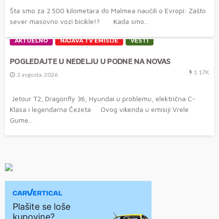
Šta smo za 2.500 kilometara do Malmea naučili o Evropi: Zašto
sever masovno vozi bicikle!? Kada smo...
AKTUELNO
NAJAVA TV EMISIJE
VESTI
POGLEDAJTE U NEDELJU U PODNE NA NOVAS
1.17K
2 avgusta, 2026
Jetour T2, Dragonfly 36, Hyundai u problemu, električna C-
Klasa i legendarna Čezeta Ovog vikenda u emisiji Vrele
Gume...