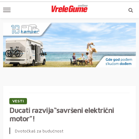
VESTI
Ducati razvija“savršeni električni
motor”!
Dvotočkaš za budućnost