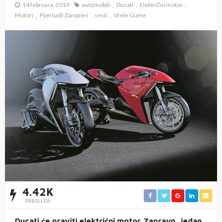
14 februara, 2019
automobili
Ducati
Električni motor
Motori
Pijerluiđi Zampieri
vesti
Vrele Gume
4.42K
PREGLEDA
Ducati će praviti električni motor. Zapravo, jedan