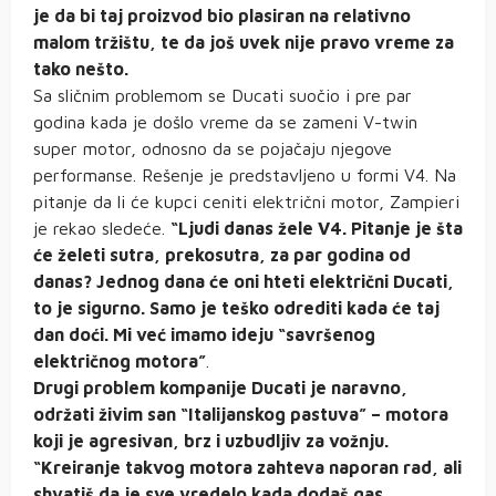
je da bi taj proizvod bio plasiran na relativno
malom tržištu, te da još uvek nije pravo vreme za
tako nešto.
Sa sličnim problemom se Ducati suočio i pre par
godina kada je došlo vreme da se zameni V-twin
super motor, odnosno da se pojačaju njegove
performanse. Rešenje je predstavljeno u formi V4. Na
pitanje da li će kupci ceniti električni motor, Zampieri
je rekao sledeće.
“Ljudi danas žele V4. Pitanje je šta
će želeti sutra, prekosutra, za par godina od
danas? Jednog dana će oni hteti električni Ducati,
to je sigurno. Samo je teško odrediti kada će taj
dan doći. Mi već imamo ideju “savršenog
električnog motora”
.
Drugi problem kompanije Ducati je naravno,
održati živim san “Italijanskog pastuva” – motora
koji je agresivan, brz i uzbudljiv za vožnju.
“Kreiranje takvog motora zahteva naporan rad, ali
shvatiš da je sve vredelo kada dodaš gas.