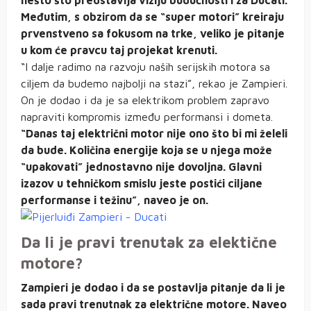
nešto što predstavlja viziju budućnosti i za Ducati.
Međutim, s obzirom da se “super motori” kreiraju
prvenstveno sa fokusom na trke, veliko je pitanje
u kom će pravcu taj projekat krenuti.
“I dalje radimo na razvoju naših serijskih motora sa
ciljem da budemo najbolji na stazi”, rekao je Zampieri.
On je dodao i da je sa elektrikom problem zapravo
napraviti kompromis između performansi i dometa.
“Danas taj električni motor nije ono što bi mi želeli
da bude. Količina energije koja se u njega može
“upakovati” jednostavno nije dovoljna. Glavni
izazov u tehničkom smislu jeste postići ciljane
performanse i težinu”, naveo je on.
Da li je pravi trenutak za elektične
motore?
Zampieri je dodao i da se postavlja pitanje da li je
sada pravi trenutnak za električne motore. Naveo