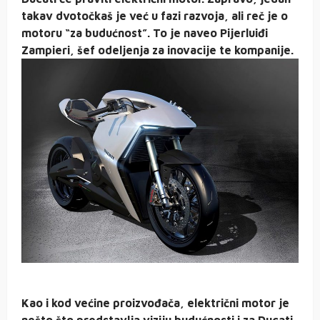
takav dvotočkaš je već u fazi razvoja, ali reč je o
motoru “za budućnost”. To je naveo Pijerluiđi
Zampieri, šef odeljenja za inovacije te kompanije.
Kao i kod većine proizvođača, električni motor je