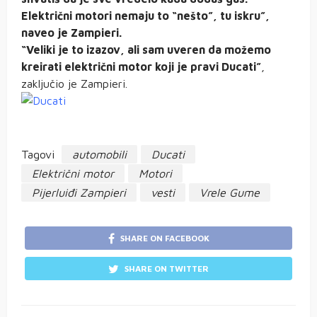
Električni motori nemaju to “nešto”, tu iskru”,
naveo je Zampieri.
“Veliki je to izazov, ali sam uveren da možemo
kreirati električni motor koji je pravi Ducati”
,
zaključio je Zampieri.
Tagovi
automobili
Ducati
Električni motor
Motori
Pijerluiđi Zampieri
vesti
Vrele Gume
SHARE ON FACEBOOK
SHARE ON TWITTER