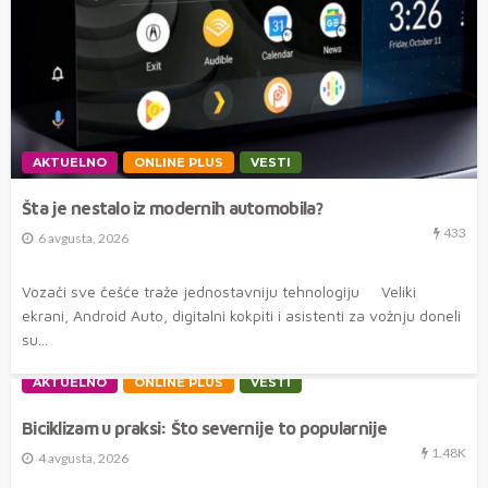
AKTUELNO
ONLINE PLUS
VESTI
Šta je nestalo iz modernih automobila?
433
6 avgusta, 2026
Vozači sve češće traže jednostavniju tehnologiju Veliki
ekrani, Android Auto, digitalni kokpiti i asistenti za vožnju doneli
su...
AKTUELNO
ONLINE PLUS
VESTI
Biciklizam u praksi: Što severnije to popularnije
1.48K
4 avgusta, 2026