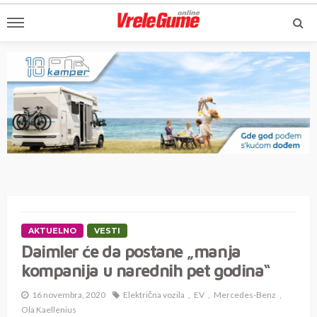
AKTUELNO
VESTI
Daimler će da postane „manja
kompanija u narednih pet godina“
16 novembra, 2020
Električna vozila
EV
Mercedes-Benz
Ola Kaellenius