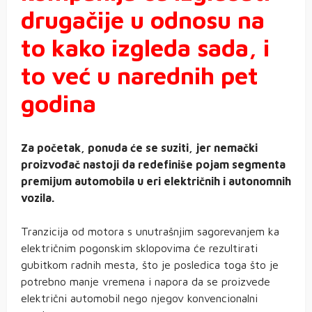
drugačije u odnosu na
to kako izgleda sada, i
to već u narednih pet
godina
Za početak, ponuda će se suziti, jer nemački
proizvođač nastoji da redefiniše pojam segmenta
premijum automobila u eri električnih i autonomnih
vozila.
Tranzicija od motora s unutrašnjim sagorevanjem ka
električnim pogonskim sklopovima će rezultirati
gubitkom radnih mesta, što je posledica toga što je
potrebno manje vremena i napora da se proizvede
električni automobil nego njegov konvencionalni