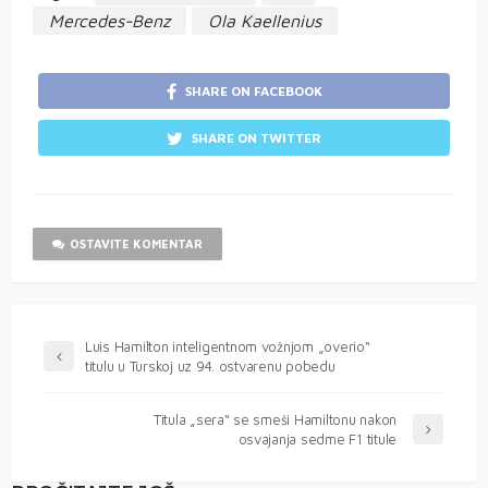
Mercedes-Benz
Ola Kaellenius
SHARE ON FACEBOOK
SHARE ON TWITTER
OSTAVITE KOMENTAR
Luis Hamilton inteligentnom vožnjom „overio“
titulu u Turskoj uz 94. ostvarenu pobedu
Titula „sera“ se smeši Hamiltonu nakon
osvajanja sedme F1 titule