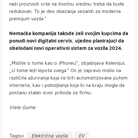
naši proizvodi vrše na životnu sredinu treba da bude
redukovan. To je deo obećanja vezanih za moderna
premijum vozila.“
Nemačka kompanija takođe želi svojim kupcima da
ponudi novi digitalni servis, ujedno planirajući da
obelodani novi operativni sistem za vozila 2024.
„Mislite o tome kao o iPhoneu“, objašnjava Kelenijus.
„U tome leži lepota svega.“ On je zapravo mislio na
različita ažuriranja koja će biti automatizovana putem
interneta, kao i poboljšanja koja bi na kraju mogla da
postanu stalan izvor prihoda za firmu.
Vrele Gume
Tagovi
Električna vozila
EV