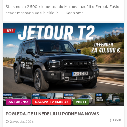
Šta smo za 2.500 kilometara do Malmea naučili o Evropi: Zašto
sever masovno vozi bicikle!? Kada smo...
AKTUELNO
NAJAVA TV EMISIJE
VESTI
POGLEDAJTE U NEDELJU U PODNE NA NOVAS
1.06K
2 avgusta, 2026