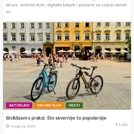
ekrani, Android Auto, digitalni kokpiti i asistenti za vožnju doneli
su...
AKTUELNO
ONLINE PLUS
VESTI
Biciklizam u praksi: Što severnije to popularnije
1.28K
4 avgusta, 2026