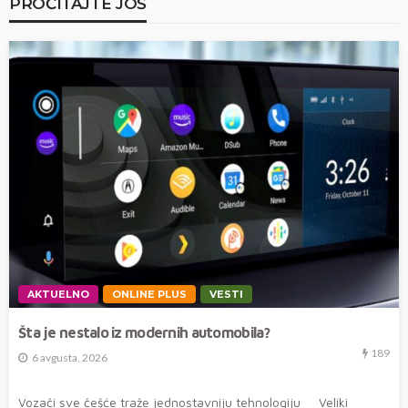
PROČITAJTE JOŠ
AKTUELNO
ONLINE PLUS
VESTI
Šta je nestalo iz modernih automobila?
189
6 avgusta, 2026
Vozači sve češće traže jednostavniju tehnologiju Veliki