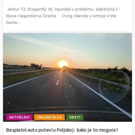
Jetour T2, Dragonfly 36, Hyundai u problemu, električna C-
Klasa i legendarna Čezeta Ovog vikenda u emisiji Vrele
Gume...
AKTUELNO
ONLINE PLUS
VESTI
Besplatni auto putevi u Poljskoj: kako je to moguće?