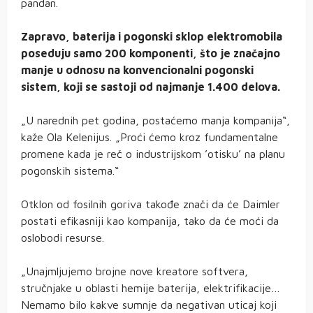
pandan.
Zapravo, baterija i pogonski sklop elektromobila
poseduju samo 200 komponenti, što je značajno
manje u odnosu na konvencionalni pogonski
sistem, koji se sastoji od najmanje 1.400 delova.
„U narednih pet godina, postaćemo manja kompanija“,
kaže Ola Kelenijus. „Proći ćemo kroz fundamentalne
promene kada je reč o industrijskom ’otisku’ na planu
pogonskih sistema.“
Otklon od fosilnih goriva takođe znači da će Daimler
postati efikasniji kao kompanija, tako da će moći da
oslobodi resurse.
„Unajmljujemo brojne nove kreatore softvera,
stručnjake u oblasti hemije baterija, elektrifikacije…
Nemamo bilo kakve sumnje da negativan uticaj koji