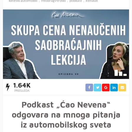
kineski automobili
Miodrag Piroški
podkast
Renault
1.64K
PREGLEDA
Podkast „Ćao Nevena“
odgovara na mnoga pitanja
iz automobilskog sveta