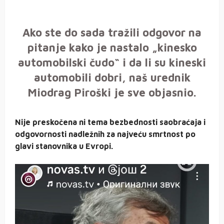
Ako ste do sada tražili odgovor na
pitanje kako je nastalo „kinesko
automobilski čudo“ i da li su kineski
automobili dobri, naš urednik
Miodrag Piroški je sve objasnio.
Nije preskočena ni tema bezbednosti saobraćaja i
odgovornosti nadležnih za najveću smrtnost po
glavi stanovnika u Evropi.