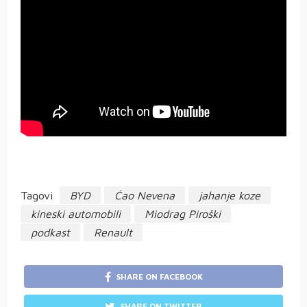
Tagovi
BYD
Ćao Nevena
jahanje koze
kineski automobili
Miodrag Piroški
podkast
Renault
SHARE ON FACEBOOK
SHARE ON TWITTER