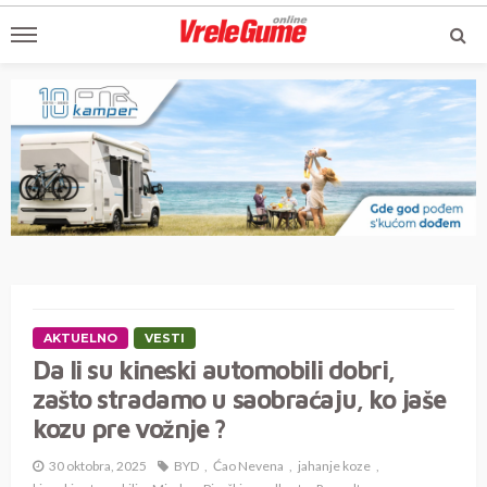
AKTUELNO
VESTI
Da li su kineski automobili dobri,
zašto stradamo u saobraćaju, ko jaše
kozu pre vožnje ?
30 oktobra, 2025
BYD
Ćao Nevena
jahanje koze