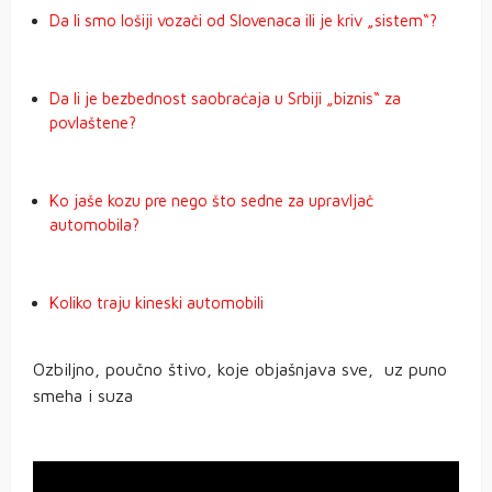
Da li smo lošiji vozači od Slovenaca ili je kriv „sistem“?
Da li je bezbednost saobraćaja u Srbiji „biznis“ za
povlaštene?
Ko jaše kozu pre nego što sedne za upravljač
automobila?
Koliko traju kineski automobili
Ozbiljno, poučno štivo, koje objašnjava sve, uz puno
smeha i suza