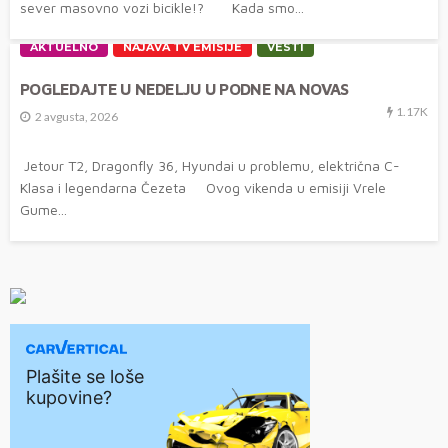
sever masovno vozi bicikle!? Kada smo...
AKTUELNO
NAJAVA TV EMISIJE
VESTI
POGLEDAJTE U NEDELJU U PODNE NA NOVAS
1.17K
2 avgusta, 2026
Jetour T2, Dragonfly 36, Hyundai u problemu, električna C-
Klasa i legendarna Čezeta Ovog vikenda u emisiji Vrele
Gume...