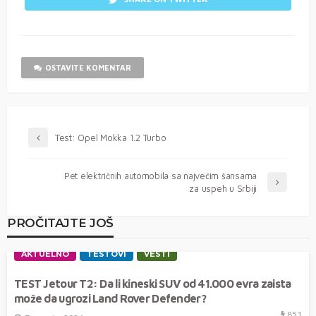
OSTAVITE KOMENTAR
Test: Opel Mokka 1.2 Turbo
Pet električnih automobila sa najvećim šansama
za uspeh u Srbiji
PROČITAJTE JOŠ
AKTUELNO
TESTOVI
VESTI
TEST Jetour T2: Da li kineski SUV od 41.000 evra zaista
može da ugrozi Land Rover Defender?
851