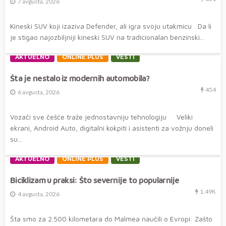
7 avgusta, 2026
Kineski SUV koji izaziva Defender, ali igra svoju utakmicu Da li
je stigao najozbiljniji kineski SUV na tradicionalan benzinski...
AKTUELNO
ONLINE PLUS
VESTI
Šta je nestalo iz modernih automobila?
454
6 avgusta, 2026
Vozači sve češće traže jednostavniju tehnologiju Veliki
ekrani, Android Auto, digitalni kokpiti i asistenti za vožnju doneli
su...
AKTUELNO
ONLINE PLUS
VESTI
Biciklizam u praksi: Što severnije to popularnije
1.49K
4 avgusta, 2026
Šta smo za 2.500 kilometara do Malmea naučili o Evropi: Zašto