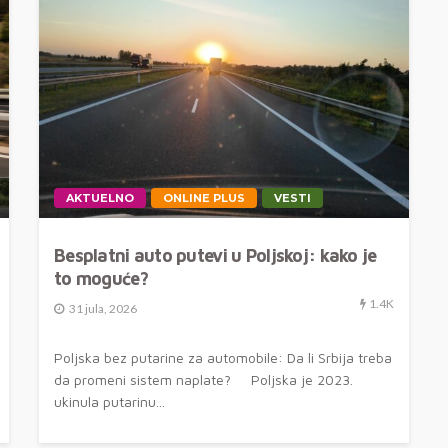
AKTUELNO
ONLINE PLUS
VESTI
Besplatni auto putevi u Poljskoj: kako je
to moguće?
1.4K
31 jula, 2026
Poljska bez putarine za automobile: Da li Srbija treba
da promeni sistem naplate? Poljska je 2023.
ukinula putarinu...