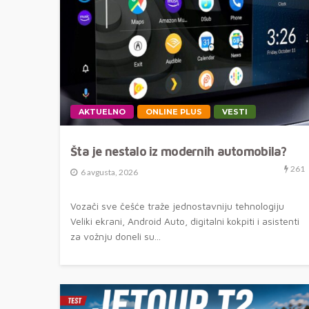
AKTUELNO
ONLINE PLUS
VESTI
Šta je nestalo iz modernih automobila?
261
6 avgusta, 2026
Vozači sve češće traže jednostavniju tehnologiju
Veliki ekrani, Android Auto, digitalni kokpiti i asistenti
za vožnju doneli su...