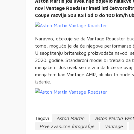
Aston Martin još uvek nije objavio nikakve
novi Vantage Roadster imati isti četvoroli
Coupe razvija 503 KS i od 0 do 100 km/h u
Naravno, očekuje se da Vantage Roadster bud
tome, moguće je da će njegove performanse bi
U saopštenju britanskog proizvođača navodi se
2020. godine. Standardni model bi trebalo d
menjačem. Još uvek se ne zna da li će se ov
menjačem kao Vantage AMR, ali ako to bude slu
izdanje.
Tagovi
Aston Martin
Aston Martin Van
Prve zvanične fotografije
Vantage