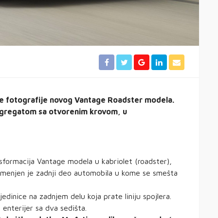
ne fotografije novog Vantage Roadster modela.
 agregatom sa otvorenim krovom, u
formacija Vantage modela u kabriolet (roadster),
 izmenjen je zadnji deo automobila u kome se smešta
jedinice na zadnjem delu koja prate liniju spojlera.
 enterijer sa dva sedišta.