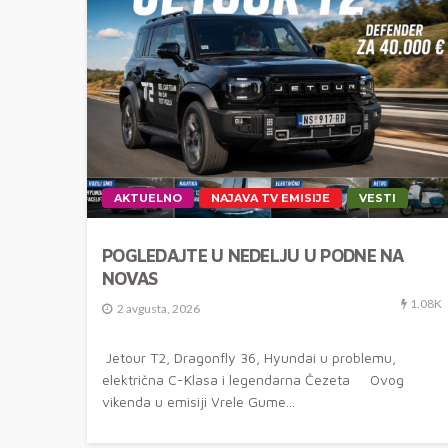
AKTUELNO
NAJAVA TV EMISIJE
VESTI
POGLEDAJTE U NEDELJU U PODNE NA
NOVAS
1.08K
2 avgusta, 2026
Jetour T2, Dragonfly 36, Hyundai u problemu,
električna C-Klasa i legendarna Čezeta Ovog
vikenda u emisiji Vrele Gume...