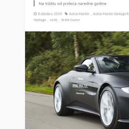
Na tržištu od proleća naredne godine
8 oktobra, 2019
Aston Martin
Aston Martin Vantage 
Vantage
vesti
Vrele Gume