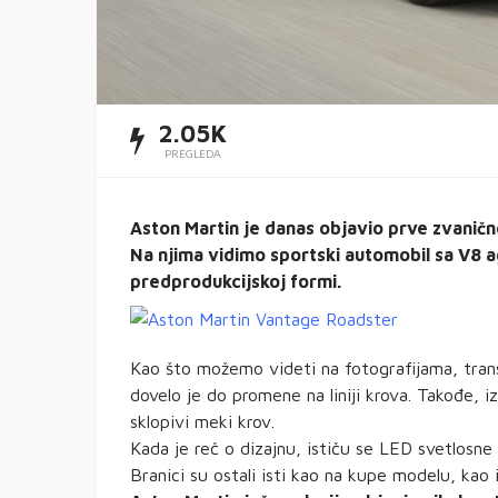
2.05K
PREGLEDA
Aston Martin je danas objavio prve zvanič
Na njima vidimo sportski automobil sa V8
predprodukcijskoj formi.
Kao što možemo videti na fotografijama, trans
dovelo je do promene na liniji krova. Takođe,
sklopivi meki krov.
Kada je reč o dizajnu, ističu se LED svetlosne 
Branici su ostali isti kao na kupe modelu, kao i