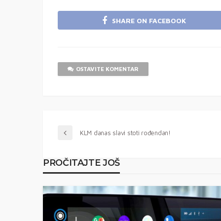
SHARE ON FACEBOOK
OSTAVITE KOMENTAR
KLM danas slavi stoti rođendan!
PROČITAJTE JOŠ