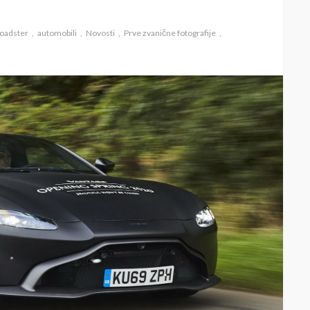
Roadster
automobili
Novosti
Prve zvanične fotografije