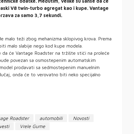
 tehničke odatke. Međutim, velike su šanse da će
traski V8 twin-turbo agregat kao i kupe. Vantage
brzava za samo 3,7 sekundi.
e malo teži zbog mehanizma sklopivog krova. Prema
ti malo slabije nego kod kupe modela.
 da će Vantage Roadster na tržište stići na proleće
a bude povezan sa osmostepenim automatskim
aj model prodavati sa sedmostepenim manuelnim
čaj, onda će to verovatno biti neko specijalno
tage Roadster
automobili
Novosti
vesti
Vrele Gume