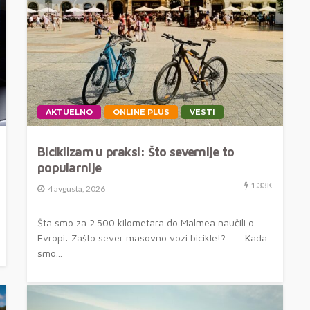
AKTUELNO
ONLINE PLUS
VESTI
Biciklizam u praksi: Što severnije to
popularnije
1.33K
4 avgusta, 2026
Šta smo za 2.500 kilometara do Malmea naučili o
Evropi: Zašto sever masovno vozi bicikle!? Kada
smo...