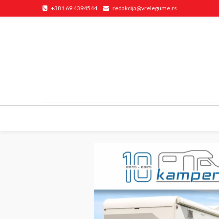
+381 69 4394544
redakcija@vrelegume.rs