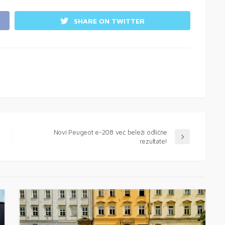
SHARE ON TWITTER
Novi Peugeot e-208 već beleži odlične
rezultate!