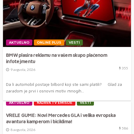
AKTUELNO
ONLINE PLUS
VESTI
BMW plasira reklamu na vašem skupo plaćenom
infotejmentu
355
9 avgusta, 2026
Da li automobil postaje bilbord koji ste sami platili? Glad za
zaradom je prvi i osnovni motiv mnogih...
AKTUELNO
NAJAVA TV EMISIJE
VESTI
VRELE GUME: Novi Mercedes GLA i velika evropska
avantura kamperom i biciklima!
586
8 avgusta, 2026