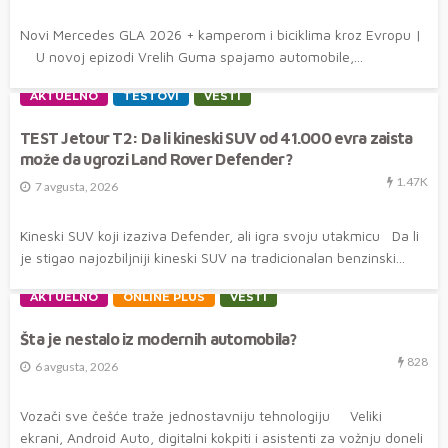
Novi Mercedes GLA 2026 + kamperom i biciklima kroz Evropu |
U novoj epizodi Vrelih Guma spajamo automobile,...
AKTUELNO
TESTOVI
VESTI
TEST Jetour T2: Da li kineski SUV od 41.000 evra zaista
može da ugrozi Land Rover Defender?
1.47K
7 avgusta, 2026
Kineski SUV koji izaziva Defender, ali igra svoju utakmicu Da li
je stigao najozbiljniji kineski SUV na tradicionalan benzinski...
AKTUELNO
ONLINE PLUS
VESTI
Šta je nestalo iz modernih automobila?
828
6 avgusta, 2026
Vozači sve češće traže jednostavniju tehnologiju Veliki
ekrani, Android Auto, digitalni kokpiti i asistenti za vožnju doneli