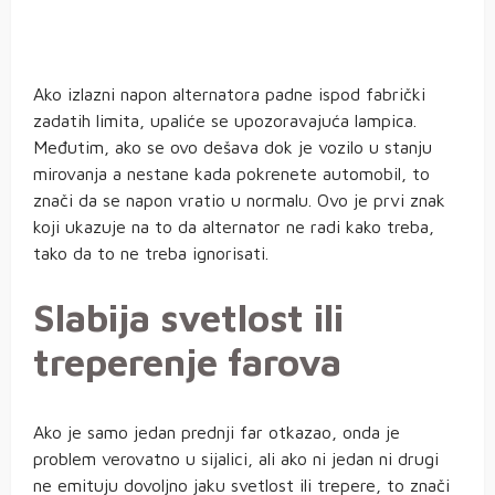
Ako izlazni napon alternatora padne ispod fabrički
zadatih limita, upaliće se upozoravajuća lampica.
Međutim, ako se ovo dešava dok je vozilo u stanju
mirovanja a nestane kada pokrenete automobil, to
znači da se napon vratio u normalu. Ovo je prvi znak
koji ukazuje na to da alternator ne radi kako treba,
tako da to ne treba ignorisati.
Slabija svetlost ili
treperenje farova
Ako je samo jedan prednji far otkazao, onda je
problem verovatno u sijalici, ali ako ni jedan ni drugi
ne emituju dovoljno jaku svetlost ili trepere, to znači