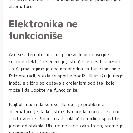
alternatoru.
Elektronika ne
funkcioniše
Ako se alternator muči s proizvodnjom dovoljne
količine električne energije, isto će se desiti s nekim
uređajima kojima je ona neophodna za funkcionisanje.
Primera radi, stakla se sporije podižu ili spuštaju nego
inače, a slično se dešava s grejanjem sedišta, koje
može i da uopšte ne funkcioniše.
Najbolji način da se uverite da li je problem u
alternatoru je da koristite dva uređaja unutar kabine
u isto vreme. Primera radi, uključite radio i spustite
jedno od stakala. Ukoliko ne rade kako treba, vreme je
da proverite alternator.