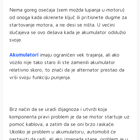
Nema goreg osećaja (sem možda lupanja u motoru)
od onoga kada okrenete ključ ili pritisnete dugme za
startovanje motora, a ne desi se ništa. U većini
slučajeva se ovo dešava kada je akumulator odslužio
svoje.
Akumulatori
imaju ograničen vek trajanja, ali ako
vozilo nije tako staro ili ste zamenili akumulator
relativno skoro, to znači da je alternator prestao da
vrši svoju funkciju punjenja.
Brz način da se uradi dijagnoza i utvrdi koja
komponenta pravi problem je da se motor startuje uz
pomoć kablova, a zatim da se oni brzo raskače.
Ukoliko je problem u akumulatoru, automobil će
nastaviti da radi, ali ako iznenada stane, problem je u