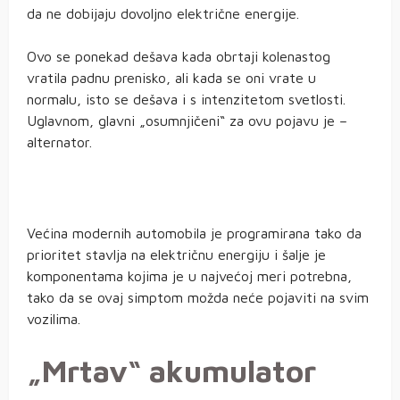
da ne dobijaju dovoljno električne energije.
Ovo se ponekad dešava kada obrtaji kolenastog
vratila padnu prenisko, ali kada se oni vrate u
normalu, isto se dešava i s intenzitetom svetlosti.
Uglavnom, glavni „osumnjičeni“ za ovu pojavu je –
alternator.
Većina modernih automobila je programirana tako da
prioritet stavlja na električnu energiju i šalje je
komponentama kojima je u najvećoj meri potrebna,
tako da se ovaj simptom možda neće pojaviti na svim
vozilima.
„Mrtav“ akumulator