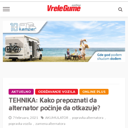
AKTUELNO
ODRŽAVANJE VOZILA
ONLINE PLUS
TEHNIKA: Kako prepoznati da
alternator počinje da otkazuje?
7 februara, 2021
AKUMULATOR
popravka alternatora
popravka vozila
zamena alternatora