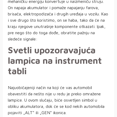
mehaničku energiju konvertuje u naizmeniču struju.
On napaja akumulator i pomaže napajanju farova,
brisača, elektropodizača i drugih uređaja u vozilu. Kao
i sve drugo što koristimo, on se haba, tako da će na
kraju njegove unutrašnje komponente otkazati. Ipak,
pre nego što do toga dođe, obratite pažnju na
sledeće signale:
Svetli upozoravajuća
lampica na instrument
tabli
Najuobičajeniji način na koji će vas automobil
obavestiti da nešto nije u redu je preko omražene
lampice. U ovom slučaju, biće osvetljen simbol u
obliku akumulatora, dok će se kod nekih automobila
pojaviti „ALT“ ili „GEN“ ikonica.