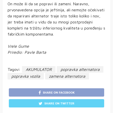
On može ili da se popravi ili zameni. Naravno,
prvonavedena opcija je jeftinija, ali nemojte očekivati
da reparirani alternator traje isto toliko koliko i nov,
jer treba imati u vidu da su mnogi postprodajni
kompleti na tržištu inferiornog kvaliteta u poređenju s
fabričkim komponentama.
Vrele Gume
Priredio: Pavle Barta
Tagovi
AKUMULATOR
popravka alternatora
popravka vozila
zamena alternatora
SHARE ON FACEBOOK
SHARE ON TWITTER