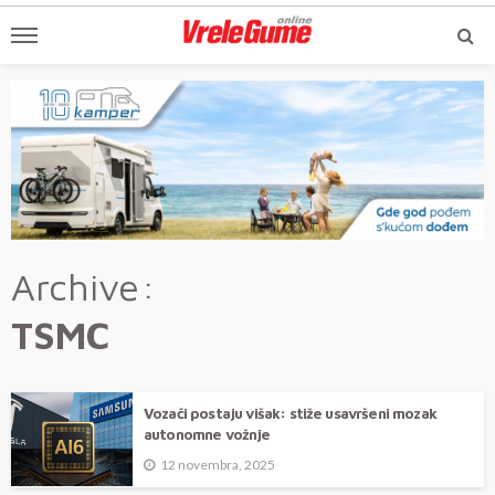
Archive
TSMC
Vozači postaju višak: stiže usavršeni mozak
autonomne vožnje
12 novembra, 2025