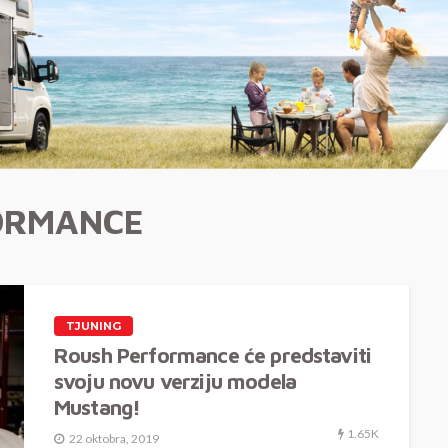
ORMANCE
TJUNING
Roush Performance će predstaviti
svoju novu verziju modela
Mustang!
1.65K
22 oktobra, 2019