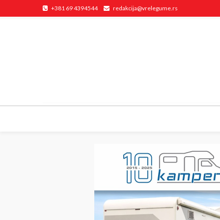
+381 69 4394544
redakcija@vrelegume.rs