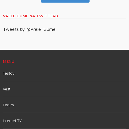
VRELE GUME NA TWITTERU
Tweets by @Vrele_Gume
MENU
Testovi
Vesti
Forum
Internet TV