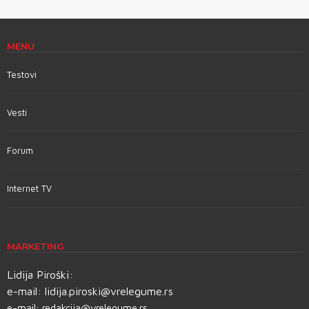
MENU
Testovi
Vesti
Forum
Internet TV
MARKETING
Lidija Piroški:
e-mail:
lidija.piroski@vrelegume.rs
e-mail:
redakcija@vrelegume.rs