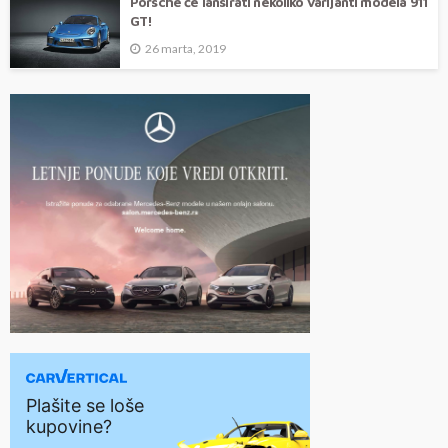
Porsche će lansirati nekoliko varijanti modela 911
GT!
26 marta, 2019