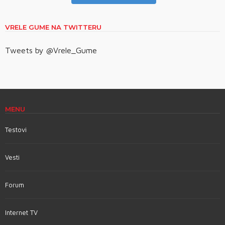
VRELE GUME NA TWITTERU
Tweets by @Vrele_Gume
MENU
Testovi
Vesti
Forum
Internet TV