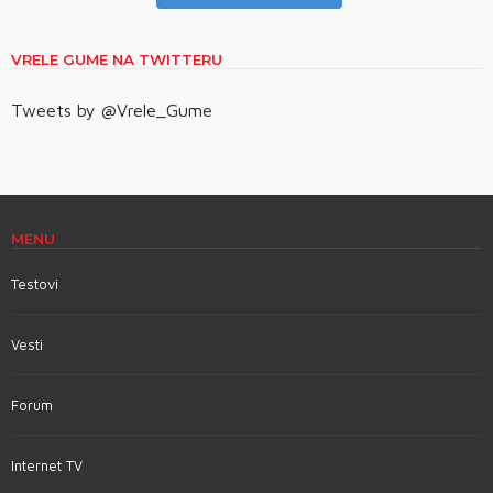
VRELE GUME NA TWITTERU
Tweets by @Vrele_Gume
MENU
Testovi
Vesti
Forum
Internet TV