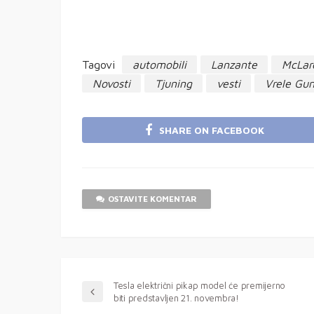
Tagovi
automobili
Lanzante
McLar
Novosti
Tjuning
vesti
Vrele Gu
SHARE ON FACEBOOK
OSTAVITE KOMENTAR
Tesla električni pikap model će premijerno
biti predstavljen 21. novembra!