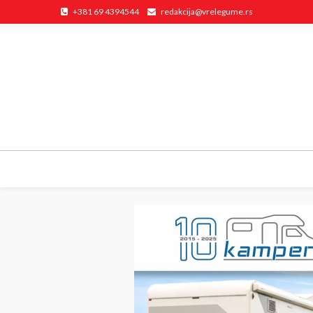
+381 69 4394544
redakcija@vrelegume.rs