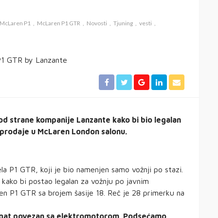
McLaren P1
McLaren P1 GTR
Novosti
Tjuning
vesti
d strane kompanije Lanzante kako bi bio legalan
 prodaje u McLaren London salonu.
a P1 GTR, koji je bio namenjen samo vožnji po stazi.
 kako bi postao legalan za vožnju po javnim
ren P1 GTR sa brojem šasije 18. Reč je 28 primerku na
regat povezan sa elektromotorom. Podsećamo,