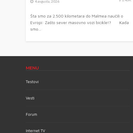
4 avgusta, 2026
Šta smo za 2.500 kilometara do Malmea naučili o
Evropi: Zašto sever masovno vozi bicikle!? Kada
smo...
MENU
Testovi
Vesti
Forum
Internet TV