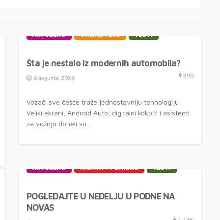
AKTUELNO
ONLINE PLUS
VESTI
Šta je nestalo iz modernih automobila?
390
6 avgusta, 2026
Vozači sve češće traže jednostavniju tehnologiju
Veliki ekrani, Android Auto, digitalni kokpiti i asistenti
za vožnju doneli su...
AKTUELNO
NAJAVA TV EMISIJE
VESTI
POGLEDAJTE U NEDELJU U PODNE NA
NOVAS
1.14K