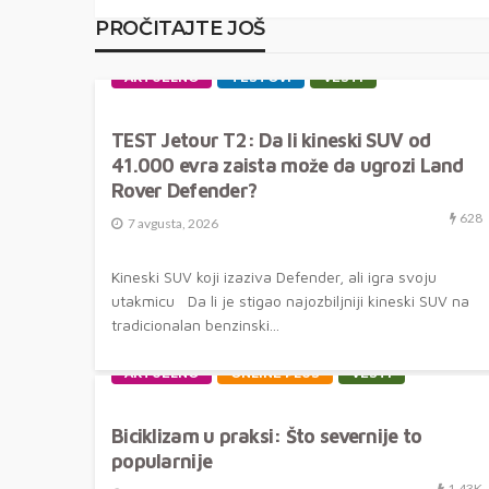
PROČITAJTE JOŠ
AKTUELNO
TESTOVI
VESTI
TEST Jetour T2: Da li kineski SUV od
41.000 evra zaista može da ugrozi Land
Rover Defender?
628
7 avgusta, 2026
Kineski SUV koji izaziva Defender, ali igra svoju
utakmicu Da li je stigao najozbiljniji kineski SUV na
tradicionalan benzinski...
AKTUELNO
ONLINE PLUS
VESTI
Biciklizam u praksi: Što severnije to
popularnije
1.43K