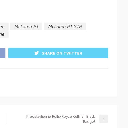
en
McLaren P1
McLaren P1 GTR
me
SHARE ON TWITTER
Predstavljen je Rolls-Royce Cullinan Black
Badge!