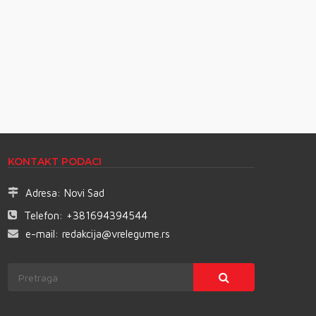
KONTAKT PODACI
Adresa:
Novi Sad
Telefon:
+381694394544
e-mail:
redakcija@vrelegume.rs