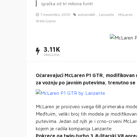
Igračka od tri miliona funti!
7 novembra, 2019
automobili
Lanzante
McLaren
Vrele Gume
3.11K
PREGLEDA
Očaravajući McLaren P1 GTR, modifikovan o
za vožnju po javnim putevima, trenutno se
McLaren je proizveo svega 68 primeraka model
Međtuim, veliki broj tih modela je modifikovan
putevima. Jedan od njih je i crno-crveni McLa
kojem je radila kompanija Lanzante.
Pokreće ga twin-turbo 3,8-litarski V8 ag