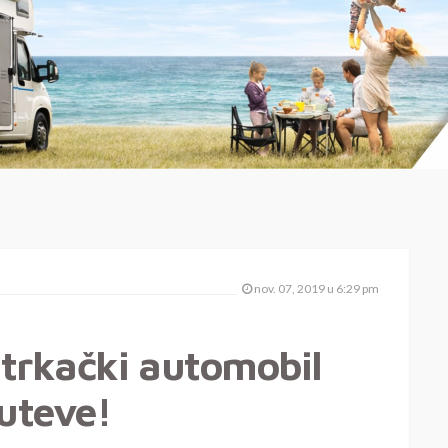
nov. 07, 2019 u 6:29 pm
trkački automobil
puteve!