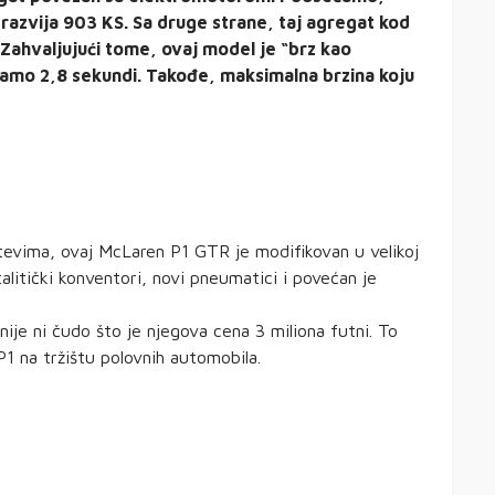
 razvija 903 KS. Sa druge strane, taj agregat kod
Zahvaljujući tome, ovaj model je “brz kao
samo 2,8 sekundi. Takođe, maksimalna brzina koju
tevima, ovaj McLaren P1 GTR je modifikovan u velikoj
alitički konventori, novi pneumatici i povećan je
ije ni čudo što je njegova cena 3 miliona futni. To
P1 na tržištu polovnih automobila.