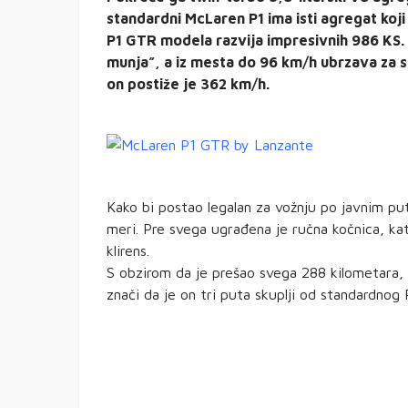
standardni McLaren P1 ima isti agregat koji
P1 GTR modela razvija impresivnih 986 KS. 
munja”, a iz mesta do 96 km/h ubrzava za 
on postiže je 362 km/h.
Kako bi postao legalan za vožnju po javnim pu
meri. Pre svega ugrađena je ručna kočnica, kat
klirens.
S obzirom da je prešao svega 288 kilometara, n
znači da je on tri puta skuplji od standardnog 