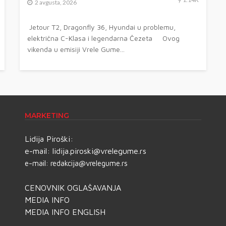
2 avgusta, 2026
Jetour T2, Dragonfly 36, Hyundai u problemu,
električna C-Klasa i legendarna Čezeta Ovog
vikenda u emisiji Vrele Gume...
MARKETING
Lidija Piroški:
e-mail:
lidija.piroski@vrelegume.rs
e-mail:
redakcija@vrelegume.rs
CENOVNIK OGLAŠAVANJA
MEDIA INFO
MEDIA INFO ENGLISH