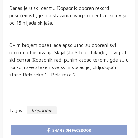
Danas je u ski centru Кopaonik oboren rekord
posećenosti, jer na stazama ovog ski centra skija više
od 15 hiljada skijaša.
Ovim brojem posetilaca apsolutno su oboreni svi
rekordi od osnivanja Skijališta Srbije. Takođe, prvi put
ski centar Кopaonik radi punim kapacitetom, gde su u
funkciji sve staze i sve ski instalacije, uključujući i
staze Bela reka 1 i Bela reka 2.
Tagovi
Kopaonik
SHARE ON FACEBOOK