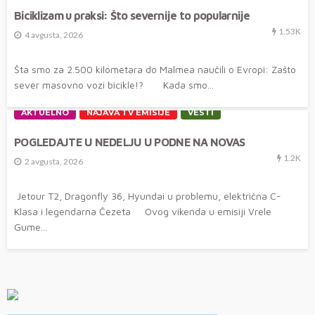
Biciklizam u praksi: Što severnije to popularnije
1.53K
4 avgusta, 2026
Šta smo za 2.500 kilometara do Malmea naučili o Evropi: Zašto
sever masovno vozi bicikle!? Kada smo...
AKTUELNO
NAJAVA TV EMISIJE
VESTI
POGLEDAJTE U NEDELJU U PODNE NA NOVAS
1.2K
2 avgusta, 2026
Jetour T2, Dragonfly 36, Hyundai u problemu, električna C-
Klasa i legendarna Čezeta Ovog vikenda u emisiji Vrele
Gume...