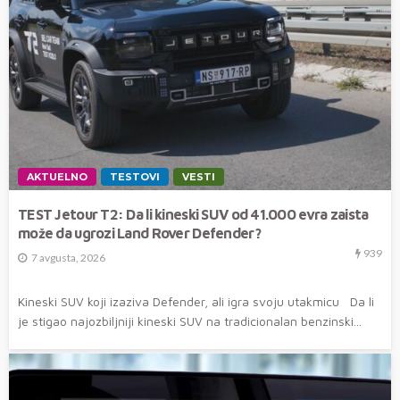
AKTUELNO
TESTOVI
VESTI
TEST Jetour T2: Da li kineski SUV od 41.000 evra zaista
može da ugrozi Land Rover Defender?
939
7 avgusta, 2026
Kineski SUV koji izaziva Defender, ali igra svoju utakmicu Da li
je stigao najozbiljniji kineski SUV na tradicionalan benzinski...