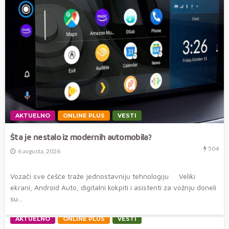
AKTUELNO
ONLINE PLUS
VESTI
Šta je nestalo iz modernih automobila?
504
6 avgusta, 2026
Vozači sve češće traže jednostavniju tehnologiju Veliki
ekrani, Android Auto, digitalni kokpiti i asistenti za vožnju doneli
su...
AKTUELNO
ONLINE PLUS
VESTI