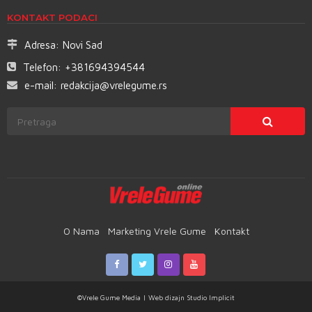
KONTAKT PODACI
Adresa:
Novi Sad
Telefon:
+381694394544
e-mail:
redakcija@vrelegume.rs
O Nama
Marketing Vrele Gume
Kontakt
©Vrele Gume Media | Web dizajn
Studio Implicit