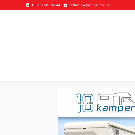
+381 69 4394544
redakcija@vrelegume.rs