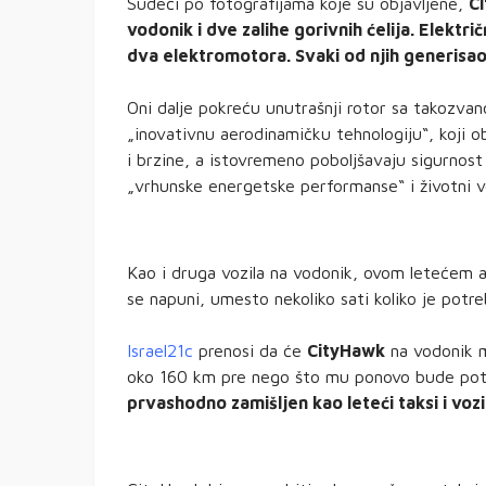
Sudeći po fotografijama koje su objavljene,
Ci
vodonik i dve zalihe gorivnih ćelija. Elekt
dva elektromotora. Svaki od njih generisao
Oni dalje pokreću unutrašnji rotor sa takozv
„inovativnu aerodinamičku tehnologiju“, koji ob
i brzine, a istovremeno poboljšavaju sigurnost 
„vrhunske energetske performanse“ i životni v
Kao i druga vozila na vodonik, ovom letećem 
se napuni, umesto nekoliko sati koliko je potr
Israel21c
prenosi da će
CityHawk
na vodonik m
oko 160 km pre nego što mu ponovo bude potre
prvashodno zamišljen kao leteći taksi i voz