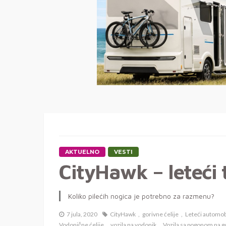
AKTUELNO
VESTI
CityHawk – leteći 
Koliko pilećih nogica je potrebno za razmenu?
7 jula, 2020
CityHawk
gorivne ćelije
Leteći automob
Vodonične ćelije
vozila na vodonik
Vozila sa pogonom na go