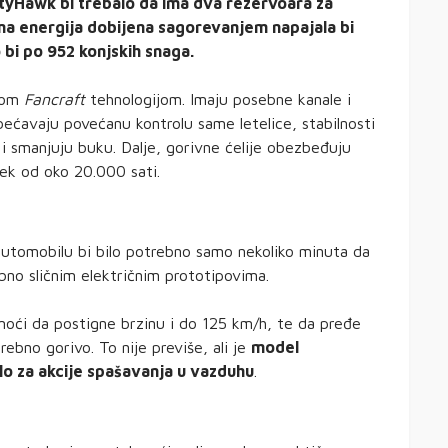
tyHawk bi trebalo da ima dva rezervoara za
rična energija dobijena sagorevanjem napajala bi
 bi po 952 konjskih snaga.
anom
Fancraft
tehnologijom. Imaju posebne kanale i
ećavaju povećanu kontrolu same letelice, stabilnosti
i smanjuju buku. Dalje, gorivne ćelije obezbeđuju
ek od oko 20.000 sati.
automobilu bi bilo potrebno samo nekoliko minuta da
ebno sličnim električnim prototipovima.
oći da postigne brzinu i do 125 km/h, te da pređe
bno gorivo. To nije previše, ali je
model
ilo za akcije spašavanja u vazduhu
.