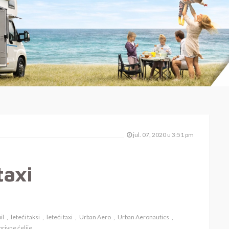
jul. 07, 2020 u 3:51 pm
taxi
il
leteći taksi
leteći taxi
Urban Aero
Urban Aeronautics
rivne ćelije