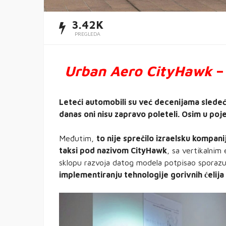
3.42K
PREGLEDA
Urban Aero CityHawk
– 
Leteći automobili su već decenijama sledeća
danas oni nisu zapravo poleteli. Osim u poj
Međutim,
to nije sprečilo izraelsku kompani
taksi pod nazivom CityHawk
, sa vertikalnim
sklopu razvoja datog modela potpisao spora
implementiranju tehnologije gorivnih ćelij