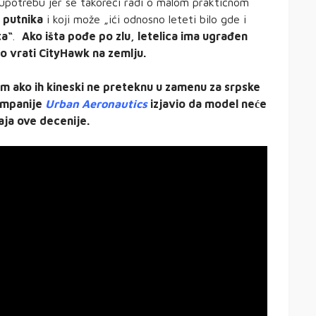
upotrebu jer se takoreći radi o malom praktičnom
 putnika
i koji može „ići odnosno leteti bilo gde i
ta“
.
Ako išta pođe po zlu, letelica ima ugrađen
no vrati CityHawk na zemlju.
sim ako ih kineski ne preteknu u zamenu za srpske
kompanije
Urban Aeronautics
izjavio da model neće
aja ove decenije.