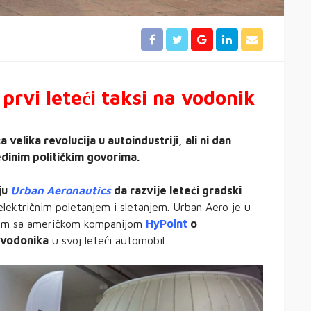
prvi leteći taksi na vodonik
 velika revolucija u autoindustriji, ali ni dan
edinim političkim govorima.
ju
Urban Aeronautics
da razvije leteći gradski
 električnim poletanjem i sletanjem. Urban Aero je u
zum sa američkom kompanijom
HyPoint
o
a vodonika
u svoj leteći automobil.