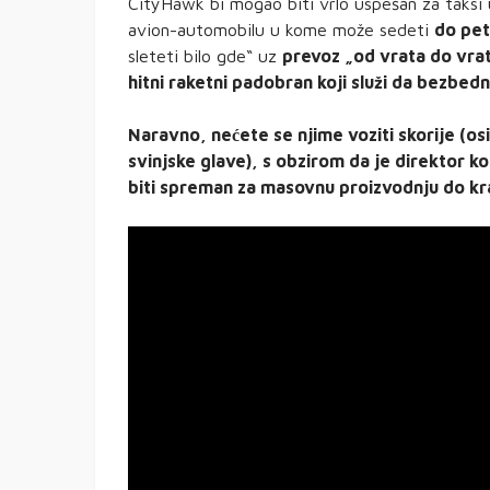
CityHawk bi mogao biti vrlo uspešan za taksi 
avion-automobilu u kome može sedeti
do pet
sleteti bilo gde“ uz
prevoz „od vrata do vra
hitni raketni padobran koji služi da bezbed
Naravno, nećete se njime voziti skorije (o
svinjske glave), s obzirom da je direktor 
biti spreman za masovnu proizvodnju do kr